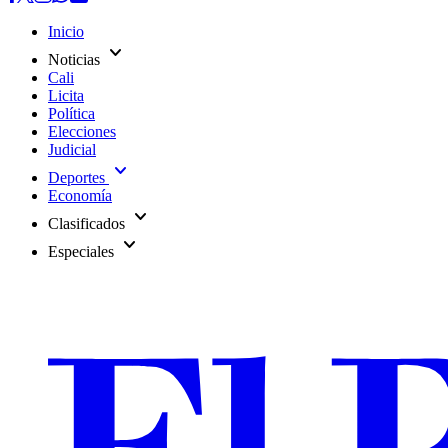
Inicio
expand_more
Noticias
Cali
Licita
Política
Elecciones
Judicial
expand_more
Deportes
Economía
expand_more
Clasificados
expand_more
Especiales