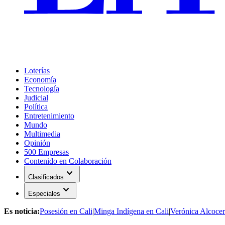
Loterías
Economía
Tecnología
Judicial
Política
Entretenimiento
Mundo
Multimedia
Opinión
500 Empresas
Contenido en Colaboración
expand_more
Clasificados
expand_more
Especiales
Es noticia:
Posesión en Cali
|
Minga Indígena en Cali
|
Verónica Alcocer