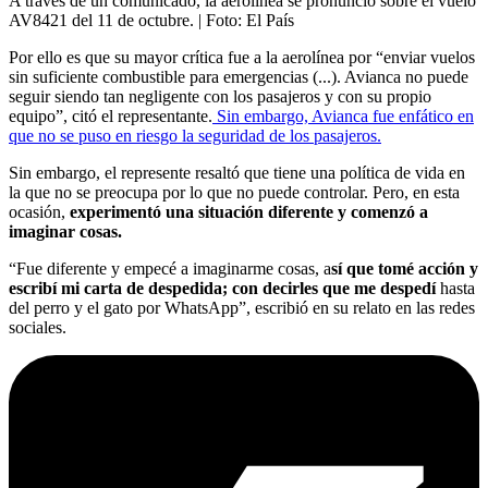
A través de un comunicado, la aerolínea se pronunció sobre el vuelo
AV8421 del 11 de octubre.
| Foto:
El País
Por ello es que su mayor crítica fue a la aerolínea por “enviar vuelos
sin suficiente combustible para emergencias (...). Avianca no puede
seguir siendo tan negligente con los pasajeros y con su propio
equipo”, citó el representante.
Sin embargo, Avianca fue enfático en
que no se puso en riesgo la seguridad de los pasajeros.
Sin embargo, el represente resaltó que tiene una política de vida en
la que no se preocupa por lo que no puede controlar. Pero, en esta
ocasión,
experimentó una situación diferente y comenzó a
imaginar cosas.
“Fue diferente y empecé a imaginarme cosas, a
sí que tomé acción y
escribí mi carta de despedida; con decirles que me despedí
hasta
del perro y el gato por WhatsApp”, escribió en su relato en las redes
sociales.