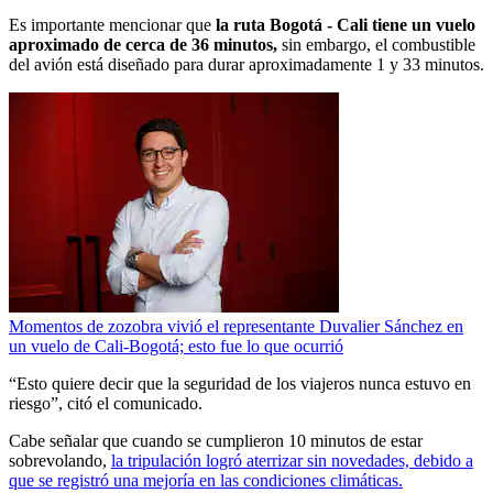
Es importante mencionar que
la ruta Bogotá - Cali tiene un vuelo
aproximado de cerca de 36 minutos,
sin embargo, el combustible
del avión está diseñado para durar aproximadamente 1 y 33 minutos.
Momentos de zozobra vivió el representante Duvalier Sánchez en
un vuelo de Cali-Bogotá; esto fue lo que ocurrió
“Esto quiere decir que la seguridad de los viajeros nunca estuvo en
riesgo”, citó el comunicado.
Cabe señalar que cuando se cumplieron 10 minutos de estar
sobrevolando,
la tripulación logró aterrizar sin novedades, debido a
que se registró una mejoría en las condiciones climáticas.