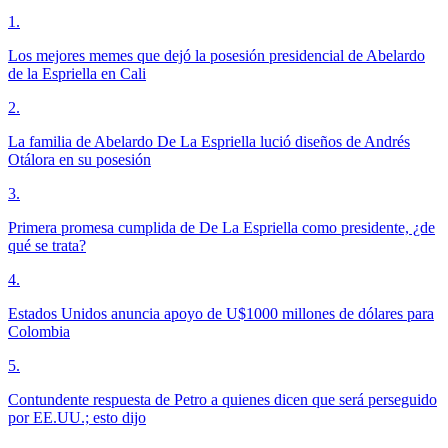
1
.
Los mejores memes que dejó la posesión presidencial de Abelardo
de la Espriella en Cali
2
.
La familia de Abelardo De La Espriella lució diseños de Andrés
Otálora en su posesión
3
.
Primera promesa cumplida de De La Espriella como presidente, ¿de
qué se trata?
4
.
Estados Unidos anuncia apoyo de U$1000 millones de dólares para
Colombia
5
.
Contundente respuesta de Petro a quienes dicen que será perseguido
por EE.UU.; esto dijo