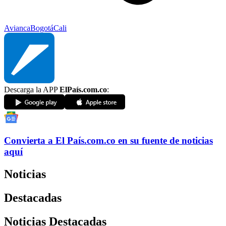
Avianca
Bogotá
Cali
Descarga la APP
ElPaís.com.co
:
Convierta a
El País
.com.co
en su fuente de noticias
aquí
Noticias
Destacadas
Noticias Destacadas