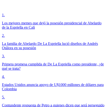
1
.
Los mejores memes que dejó la posesión presidencial de Abelardo
de la Espriella en Cali
2
.
La familia de Abelardo De La Espriella lució diseños de Andrés
Otálora en su posesión
3
.
Primera promesa cumplida de De La Espriella como presidente, ¿de
qué se trata?
4
.
Estados Unidos anuncia apoyo de U$1000 millones de dólares para
Colombia
5
.
Contundente respuesta de Petro a quienes dicen que será perseguido