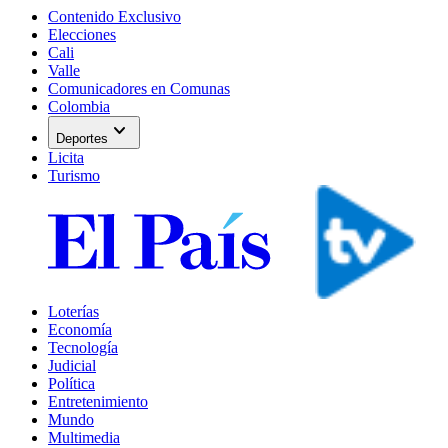
Contenido Exclusivo
Elecciones
Cali
Valle
Comunicadores en Comunas
Colombia
expand_more
Deportes
Licita
Turismo
Loterías
Economía
Tecnología
Judicial
Política
Entretenimiento
Mundo
Multimedia