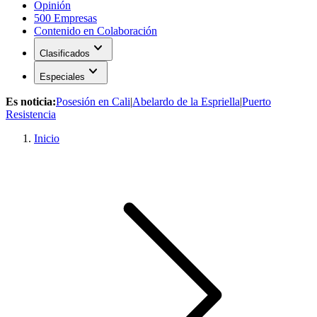
Opinión
500 Empresas
Contenido en Colaboración
expand_more
Clasificados
expand_more
Especiales
Es noticia:
Posesión en Cali
|
Abelardo de la Espriella
|
Puerto
Resistencia
Inicio