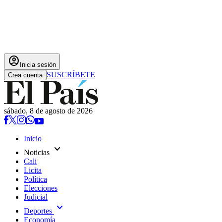
account_circle
Inicia sesión
SUSCRÍBETE
Crea cuenta
sábado, 8 de agosto de 2026
Inicio
expand_more
Noticias
Cali
Licita
Política
Elecciones
Judicial
expand_more
Deportes
Economía