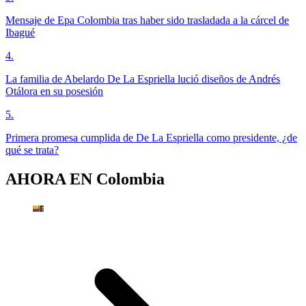
Mensaje de Epa Colombia tras haber sido trasladada a la cárcel de
Ibagué
4
.
La familia de Abelardo De La Espriella lució diseños de Andrés
Otálora en su posesión
5
.
Primera promesa cumplida de De La Espriella como presidente, ¿de
qué se trata?
AHORA EN
Colombia