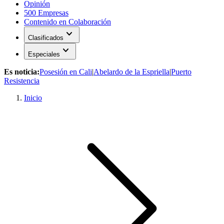
Opinión
500 Empresas
Contenido en Colaboración
expand_more
Clasificados
expand_more
Especiales
Es noticia:
Posesión en Cali
|
Abelardo de la Espriella
|
Puerto
Resistencia
Inicio