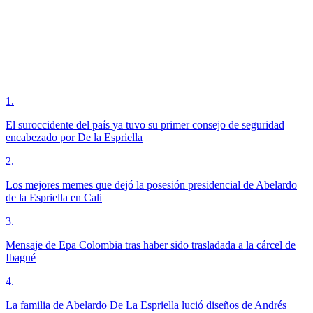
1
.
El suroccidente del país ya tuvo su primer consejo de seguridad
encabezado por De la Espriella
2
.
Los mejores memes que dejó la posesión presidencial de Abelardo
de la Espriella en Cali
3
.
Mensaje de Epa Colombia tras haber sido trasladada a la cárcel de
Ibagué
4
.
La familia de Abelardo De La Espriella lució diseños de Andrés