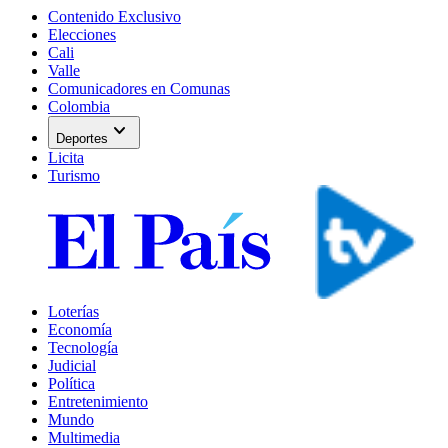
Contenido Exclusivo
Elecciones
Cali
Valle
Comunicadores en Comunas
Colombia
expand_more
Deportes
Licita
Turismo
Loterías
Economía
Tecnología
Judicial
Política
Entretenimiento
Mundo
Multimedia