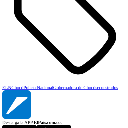
ELN
Chocó
Policía Nacional
Gobernadora de Chocó
secuestrados
Descarga la APP
ElPaís.com.co
: