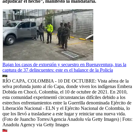
adjudicar el hecho”, manifestó la mandataria.
Bajan los casos de extorsión y secuestro en Buenaventura, tras la
captura de 37 delincuentes: este es el balance de la Policía
RÍO CAPA, COLOMBIA - 10 DE OCTUBRE: Vista aérea de la
selva profunda junto al río Capa, donde viven los indígenas Embera
Dobida en Chocó, Colombia, el 10 de octubre de 2021. En 2010,
esta comunidad experimentó circunstancias difíciles debido a los
estrechos enfrentamientos entre la Guerrilla denominada Ejército de
Liberación Nacional - ELN y el Ejército Nacional de Colombia, lo
que los llevó a trasladarse a este lugar y reiniciar una nueva vida.
(Foto de Juancho Torres/Agencia Anadolu vía Getty Images)
| Foto:
Anadolu Agency via Getty Images