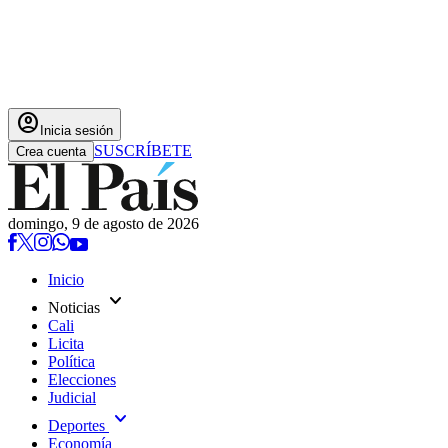
account_circle
Inicia sesión
SUSCRÍBETE
Crea cuenta
domingo, 9 de agosto de 2026
Inicio
expand_more
Noticias
Cali
Licita
Política
Elecciones
Judicial
expand_more
Deportes
Economía