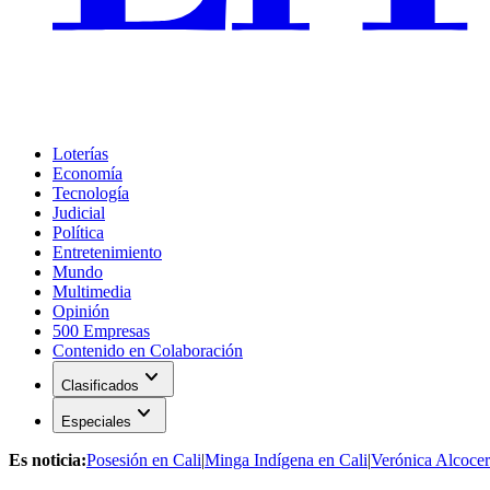
Loterías
Economía
Tecnología
Judicial
Política
Entretenimiento
Mundo
Multimedia
Opinión
500 Empresas
Contenido en Colaboración
expand_more
Clasificados
expand_more
Especiales
Es noticia:
Posesión en Cali
|
Minga Indígena en Cali
|
Verónica Alcocer