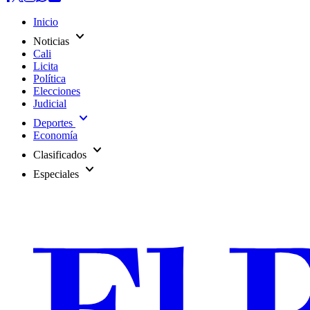
Inicio
expand_more
Noticias
Cali
Licita
Política
Elecciones
Judicial
expand_more
Deportes
Economía
expand_more
Clasificados
expand_more
Especiales