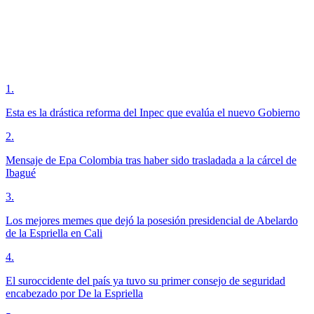
1
.
Esta es la drástica reforma del Inpec que evalúa el nuevo Gobierno
2
.
Mensaje de Epa Colombia tras haber sido trasladada a la cárcel de
Ibagué
3
.
Los mejores memes que dejó la posesión presidencial de Abelardo
de la Espriella en Cali
4
.
El suroccidente del país ya tuvo su primer consejo de seguridad
encabezado por De la Espriella