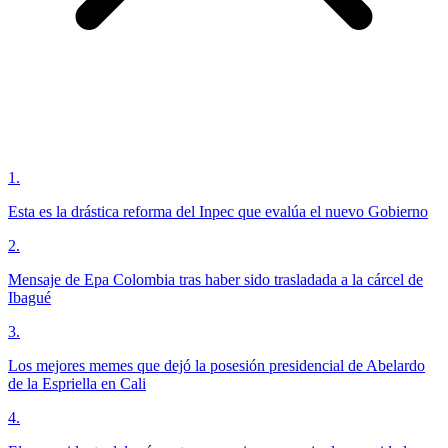
1
.
Esta es la drástica reforma del Inpec que evalúa el nuevo Gobierno
2
.
Mensaje de Epa Colombia tras haber sido trasladada a la cárcel de
Ibagué
3
.
Los mejores memes que dejó la posesión presidencial de Abelardo
de la Espriella en Cali
4
.