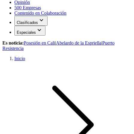
Opinión
500 Empresas
Contenido en Colaboración
expand_more
Clasificados
expand_more
Especiales
Es noticia:
Posesión en Cali
|
Abelardo de la Espriella
|
Puerto
Resistencia
Inicio