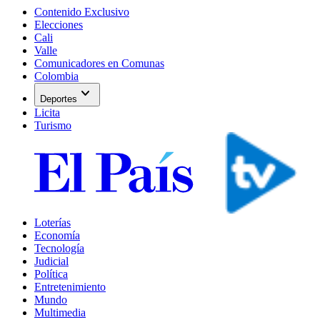
Contenido Exclusivo
Elecciones
Cali
Valle
Comunicadores en Comunas
Colombia
expand_more
Deportes
Licita
Turismo
Loterías
Economía
Tecnología
Judicial
Política
Entretenimiento
Mundo
Multimedia