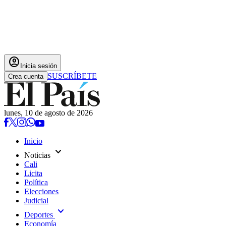
account_circle
Inicia sesión
SUSCRÍBETE
Crea cuenta
lunes, 10 de agosto de 2026
Inicio
expand_more
Noticias
Cali
Licita
Política
Elecciones
Judicial
expand_more
Deportes
Economía