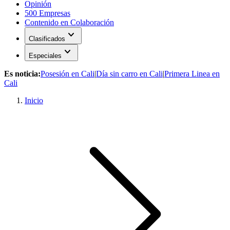
Opinión
500 Empresas
Contenido en Colaboración
expand_more
Clasificados
expand_more
Especiales
Es noticia:
Posesión en Cali
|
Día sin carro en Cali
|
Primera Linea en
Cali
Inicio