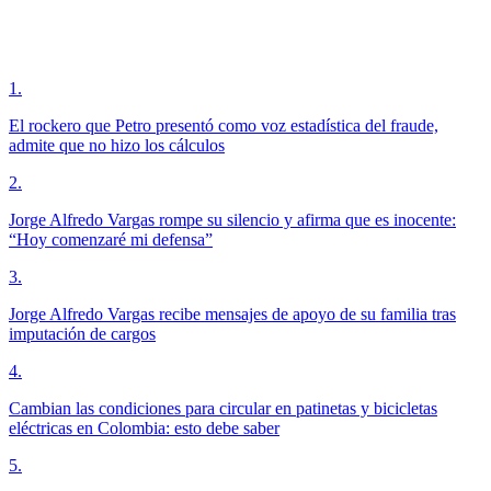
1
.
El rockero que Petro presentó como voz estadística del fraude,
admite que no hizo los cálculos
2
.
Jorge Alfredo Vargas rompe su silencio y afirma que es inocente:
“Hoy comenzaré mi defensa”
3
.
Jorge Alfredo Vargas recibe mensajes de apoyo de su familia tras
imputación de cargos
4
.
Cambian las condiciones para circular en patinetas y bicicletas
eléctricas en Colombia: esto debe saber
5
.