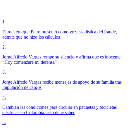
1
.
El rockero que Petro presentó como voz estadística del fraude,
admite que no hizo los cálculos
2
.
Jorge Alfredo Vargas rompe su silencio y afirma que es inocente:
“Hoy comenzaré mi defensa”
3
.
Jorge Alfredo Vargas recibe mensajes de apoyo de su familia tras
imputación de cargos
4
.
Cambian las condiciones para circular en patinetas y bicicletas
eléctricas en Colombia: esto debe saber
5
.