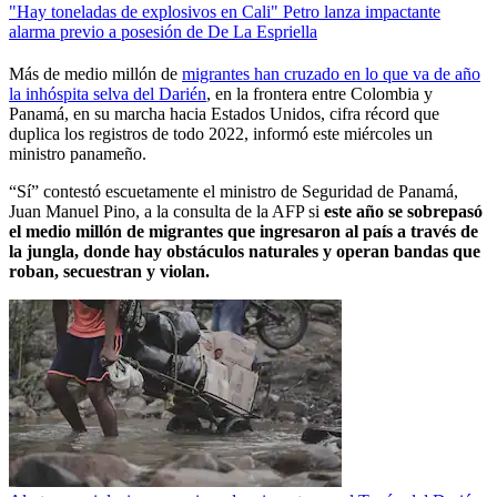
"Hay toneladas de explosivos en Cali" Petro lanza impactante
alarma previo a posesión de De La Espriella
Más de medio millón de
migrantes han cruzado en lo que va de año
la inhóspita selva del Darién
, en la frontera entre Colombia y
Panamá, en su marcha hacia Estados Unidos, cifra récord que
duplica los registros de todo 2022, informó este miércoles un
ministro panameño.
“Sí” contestó escuetamente el ministro de Seguridad de Panamá,
Juan Manuel Pino, a la consulta de la AFP si
este año se sobrepasó
el medio millón de migrantes que ingresaron al país a través de
la jungla, donde hay obstáculos naturales y operan bandas que
roban, secuestran y violan.