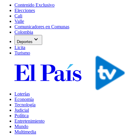
Contenido Exclusivo
Elecciones
Cali
Valle
Comunicadores en Comunas
Colombia
expand_more
Deportes
Licita
Turismo
Loterías
Economía
Tecnología
Judicial
Política
Entretenimiento
Mundo
Multimedia