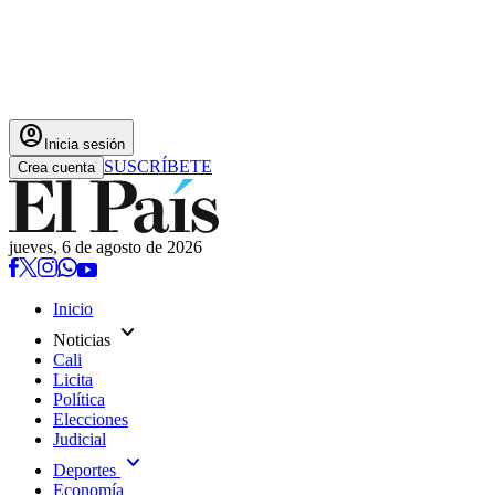
account_circle
Inicia sesión
SUSCRÍBETE
Crea cuenta
jueves, 6 de agosto de 2026
Inicio
expand_more
Noticias
Cali
Licita
Política
Elecciones
Judicial
expand_more
Deportes
Economía