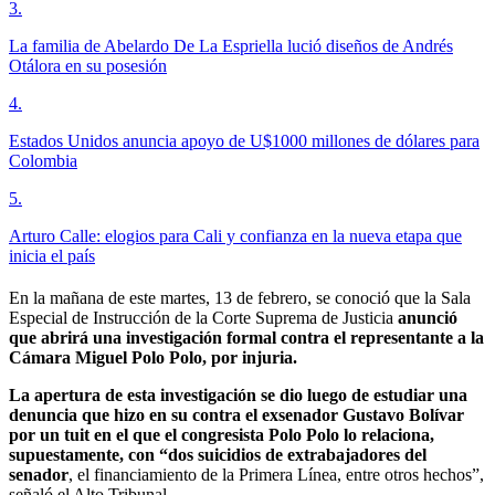
3
.
La familia de Abelardo De La Espriella lució diseños de Andrés
Otálora en su posesión
4
.
Estados Unidos anuncia apoyo de U$1000 millones de dólares para
Colombia
5
.
Arturo Calle: elogios para Cali y confianza en la nueva etapa que
inicia el país
En la mañana de este martes, 13 de febrero, se conoció que la Sala
Especial de Instrucción de la Corte Suprema de Justicia
anunció
que abrirá una investigación formal contra el representante a la
Cámara Miguel Polo Polo, por injuria.
La apertura de esta investigación se dio luego de estudiar una
denuncia que hizo en su contra el exsenador Gustavo Bolívar
por un tuit en el que el congresista Polo Polo lo relaciona,
supuestamente, con “dos suicidios de extrabajadores del
senador
, el financiamiento de la Primera Línea, entre otros hechos”,
señaló el Alto Tribunal.