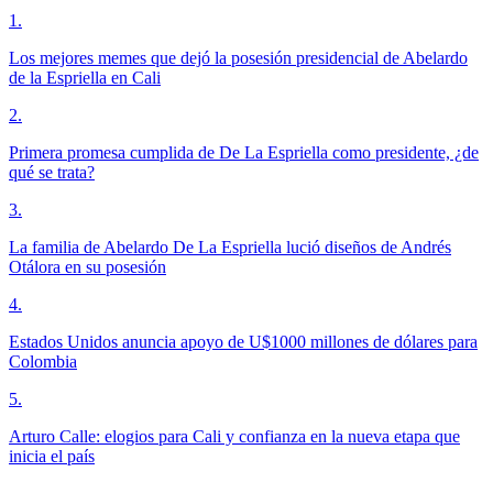
1
.
Los mejores memes que dejó la posesión presidencial de Abelardo
de la Espriella en Cali
2
.
Primera promesa cumplida de De La Espriella como presidente, ¿de
qué se trata?
3
.
La familia de Abelardo De La Espriella lució diseños de Andrés
Otálora en su posesión
4
.
Estados Unidos anuncia apoyo de U$1000 millones de dólares para
Colombia
5
.
Arturo Calle: elogios para Cali y confianza en la nueva etapa que
inicia el país