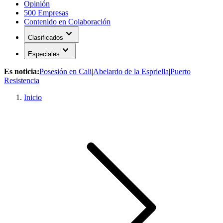
Opinión
500 Empresas
Contenido en Colaboración
expand_more
Clasificados
expand_more
Especiales
Es noticia:
Posesión en Cali
|
Abelardo de la Espriella
|
Puerto
Resistencia
Inicio