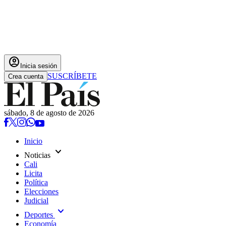
account_circle
Inicia sesión
SUSCRÍBETE
Crea cuenta
sábado, 8 de agosto de 2026
Inicio
expand_more
Noticias
Cali
Licita
Política
Elecciones
Judicial
expand_more
Deportes
Economía