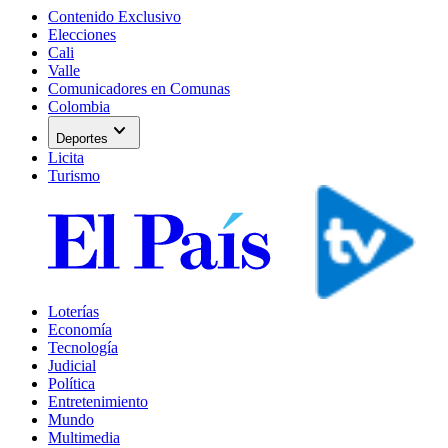
Contenido Exclusivo
Elecciones
Cali
Valle
Comunicadores en Comunas
Colombia
expand_more
Deportes
Licita
Turismo
Loterías
Economía
Tecnología
Judicial
Política
Entretenimiento
Mundo
Multimedia