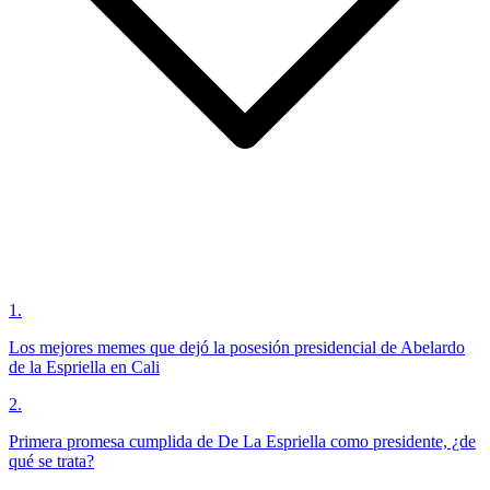
1
.
Los mejores memes que dejó la posesión presidencial de Abelardo
de la Espriella en Cali
2
.
Primera promesa cumplida de De La Espriella como presidente, ¿de
qué se trata?