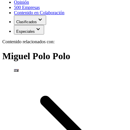
Opinión
500 Empresas
Contenido en Colaboración
expand_more
Clasificados
expand_more
Especiales
Contenido relacionados con:
Miguel Polo Polo