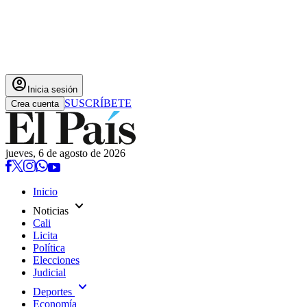
account_circle
Inicia sesión
SUSCRÍBETE
Crea cuenta
jueves, 6 de agosto de 2026
Inicio
expand_more
Noticias
Cali
Licita
Política
Elecciones
Judicial
expand_more
Deportes
Economía