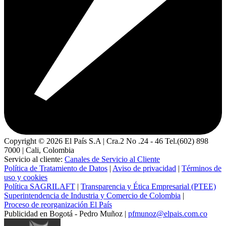
Copyright ©
2026
El País S.A | Cra.2 No .24 - 46 Tel.(602) 898
7000 | Cali, Colombia
Servicio al cliente:
Canales de Servicio al Cliente
Política de Tratamiento de Datos
|
Aviso de privacidad
|
Términos de
uso y cookies
Política SAGRILAFT
|
Transparencia y Ética Empresarial (PTEE)
Superintendencia de Industria y Comercio de Colombia
|
Proceso de reorganización El País
Publicidad en Bogotá - Pedro Muñoz |
pfmunoz@elpais.com.co