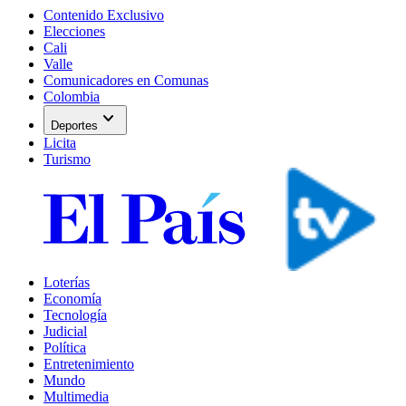
Contenido Exclusivo
Elecciones
Cali
Valle
Comunicadores en Comunas
Colombia
expand_more
Deportes
Licita
Turismo
Loterías
Economía
Tecnología
Judicial
Política
Entretenimiento
Mundo
Multimedia