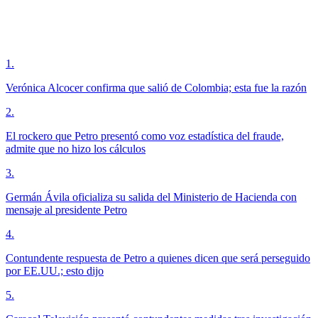
1
.
Verónica Alcocer confirma que salió de Colombia; esta fue la razón
2
.
El rockero que Petro presentó como voz estadística del fraude,
admite que no hizo los cálculos
3
.
Germán Ávila oficializa su salida del Ministerio de Hacienda con
mensaje al presidente Petro
4
.
Contundente respuesta de Petro a quienes dicen que será perseguido
por EE.UU.; esto dijo
5
.