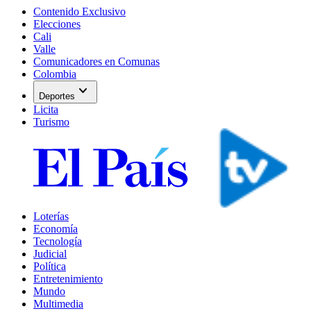
Contenido Exclusivo
Elecciones
Cali
Valle
Comunicadores en Comunas
Colombia
expand_more
Deportes
Licita
Turismo
Loterías
Economía
Tecnología
Judicial
Política
Entretenimiento
Mundo
Multimedia