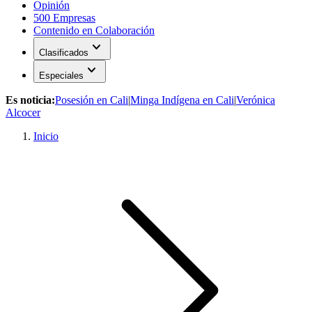
Opinión
500 Empresas
Contenido en Colaboración
expand_more
Clasificados
expand_more
Especiales
Es noticia:
Posesión en Cali
|
Minga Indígena en Cali
|
Verónica
Alcocer
Inicio