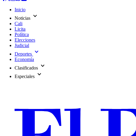
Inicio
expand_more
Noticias
Cali
Licita
Política
Elecciones
Judicial
expand_more
Deportes
Economía
expand_more
Clasificados
expand_more
Especiales