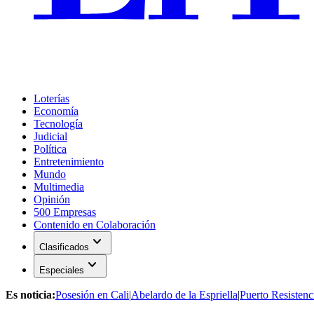
Loterías
Economía
Tecnología
Judicial
Política
Entretenimiento
Mundo
Multimedia
Opinión
500 Empresas
Contenido en Colaboración
expand_more
Clasificados
expand_more
Especiales
Es noticia:
Posesión en Cali
|
Abelardo de la Espriella
|
Puerto Resistenc