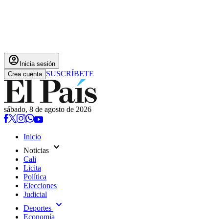
account_circle
Inicia sesión
SUSCRÍBETE
Crea cuenta
sábado, 8 de agosto de 2026
Inicio
expand_more
Noticias
Cali
Licita
Política
Elecciones
Judicial
expand_more
Deportes
Economía