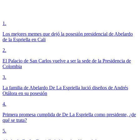
1
.
Los mejores memes que dejó la posesión presidencial de Abelardo
de la Espriella en Cali
2
.
El Palacio de San Carlos vuelve a ser la sede de la Presidencia de
Colombia
3
.
La familia de Abelardo De La Espriella lució diseños de Andrés
Otálora en su posesión
4
.
Primera promesa cumplida de De La Espriella como presidente, ¿de
qué se trata?
5
.