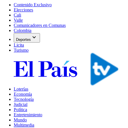
Contenido Exclusivo
Elecciones
Cali
Valle
Comunicadores en Comunas
Colombia
expand_more
Deportes
Licita
Turismo
Loterías
Economía
Tecnología
Judicial
Política
Entretenimiento
Mundo
Multimedia