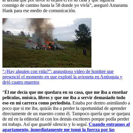
conmigo de camino hasta la 58 donde yo vivía”, aseguró Amaranta
Hank para ese medio de comunicación.
“¿Hay alguien con vida?”: angustioso video de hombre que
presenció el momento en que explotó la avioneta en Antioquia y
dejó cuatro muertos
“
Él me decía que me quedara en su casa, que me iba a enseñar
películas, música, libros y que me iba a servir demasiado todo
eso en mi carrera como periodista.
Estaba por dentro asimilando a
poco que si me iba, quizás iba a perder la oportunidad de aprender
directamente de un maestro como él. Tampoco quería que se quejara
de mí en la editorial ni con los demás escritores porque podía perder
mi trabajo. Así que guardé silencio y lo seguí.
Cuando entramos al
apartamento, inmediatamente me tomó la fuerza por las