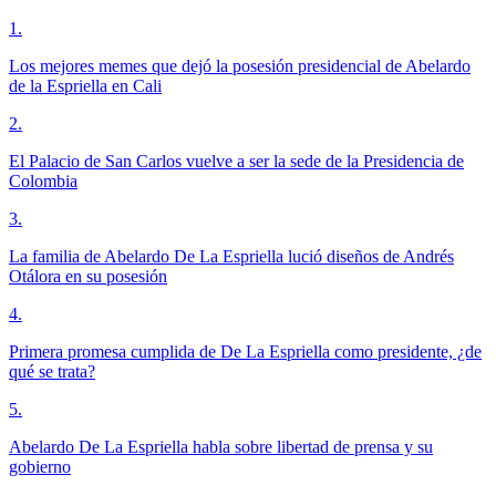
1
.
Los mejores memes que dejó la posesión presidencial de Abelardo
de la Espriella en Cali
2
.
El Palacio de San Carlos vuelve a ser la sede de la Presidencia de
Colombia
3
.
La familia de Abelardo De La Espriella lució diseños de Andrés
Otálora en su posesión
4
.
Primera promesa cumplida de De La Espriella como presidente, ¿de
qué se trata?
5
.
Abelardo De La Espriella habla sobre libertad de prensa y su
gobierno