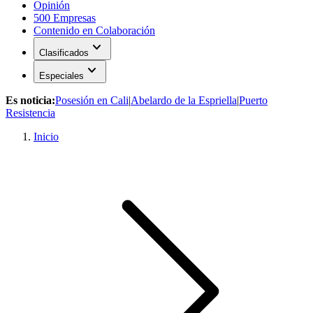
Opinión
500 Empresas
Contenido en Colaboración
expand_more
Clasificados
expand_more
Especiales
Es noticia:
Posesión en Cali
|
Abelardo de la Espriella
|
Puerto
Resistencia
Inicio