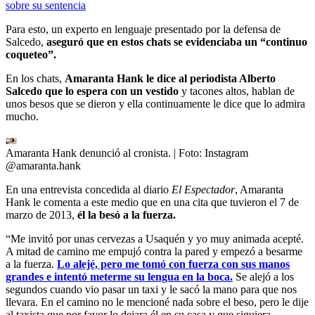
sobre su sentencia
Para esto, un experto en lenguaje presentado por la defensa de
Salcedo,
aseguró que en estos chats se evidenciaba un “continuo
coqueteo”.
En los chats,
Amaranta Hank le dice al periodista Alberto
Salcedo que lo espera con un vestido
y tacones altos, hablan de
unos besos que se dieron y ella continuamente le dice que lo admira
mucho.
Amaranta Hank denunció al cronista.
| Foto:
Instagram
@amaranta.hank
En una entrevista concedida al diario
El Espectador
, Amaranta
Hank le comenta a este medio que en una cita que tuvieron el 7 de
marzo de 2013,
él la besó a la fuerza.
“Me invitó por unas cervezas a Usaquén y yo muy animada acepté.
A mitad de camino me empujó contra la pared y empezó a besarme
a la fuerza.
Lo alejé, pero me tomó con fuerza con sus manos
grandes e intentó meterme su lengua en la boca.
Se alejó a los
segundos cuando vio pasar un taxi y le sacó la mano para que nos
llevara. En el camino no le mencioné nada sobre el beso, pero le dije
al taxista que por favor lo dejara él en su casa y que siguiera