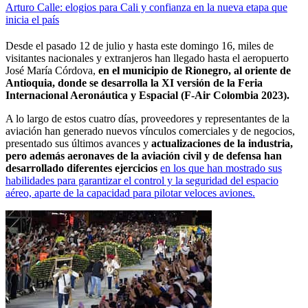
Arturo Calle: elogios para Cali y confianza en la nueva etapa que
inicia el país
Desde el pasado 12 de julio y hasta este domingo 16, miles de
visitantes nacionales y extranjeros han llegado hasta el aeropuerto
José María Córdova,
en el municipio de Rionegro, al oriente de
Antioquia, donde se desarrolla la XI versión de la Feria
Internacional Aeronáutica y Espacial (F-Air Colombia 2023).
A lo largo de estos cuatro días, proveedores y representantes de la
aviación han generado nuevos vínculos comerciales y de negocios,
presentado sus últimos avances y
actualizaciones de la industria,
pero además aeronaves de la aviación civil y de defensa han
desarrollado diferentes ejercicios
en los que han mostrado sus
habilidades para garantizar el control y la seguridad del espacio
aéreo, aparte de la capacidad para pilotar veloces aviones.