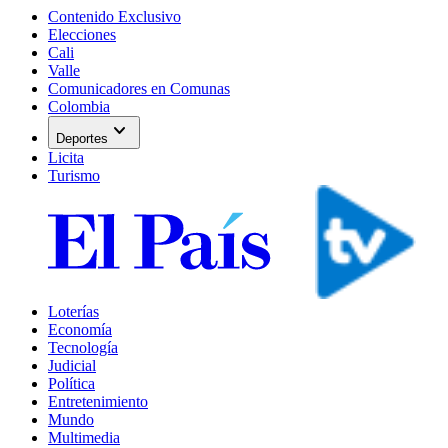
Contenido Exclusivo
Elecciones
Cali
Valle
Comunicadores en Comunas
Colombia
expand_more
Deportes
Licita
Turismo
Loterías
Economía
Tecnología
Judicial
Política
Entretenimiento
Mundo
Multimedia