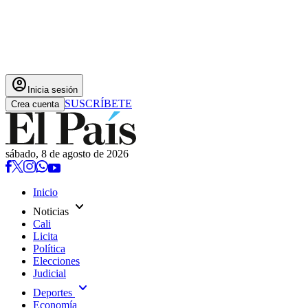
account_circle
Inicia sesión
SUSCRÍBETE
Crea cuenta
sábado, 8 de agosto de 2026
Inicio
expand_more
Noticias
Cali
Licita
Política
Elecciones
Judicial
expand_more
Deportes
Economía