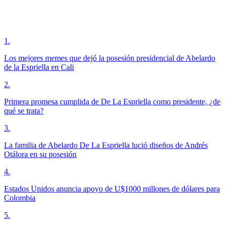
1
.
Los mejores memes que dejó la posesión presidencial de Abelardo
de la Espriella en Cali
2
.
Primera promesa cumplida de De La Espriella como presidente, ¿de
qué se trata?
3
.
La familia de Abelardo De La Espriella lució diseños de Andrés
Otálora en su posesión
4
.
Estados Unidos anuncia apoyo de U$1000 millones de dólares para
Colombia
5
.