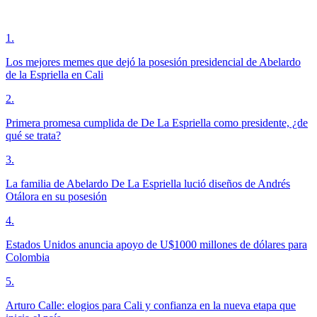
1
.
Los mejores memes que dejó la posesión presidencial de Abelardo
de la Espriella en Cali
2
.
Primera promesa cumplida de De La Espriella como presidente, ¿de
qué se trata?
3
.
La familia de Abelardo De La Espriella lució diseños de Andrés
Otálora en su posesión
4
.
Estados Unidos anuncia apoyo de U$1000 millones de dólares para
Colombia
5
.
Arturo Calle: elogios para Cali y confianza en la nueva etapa que