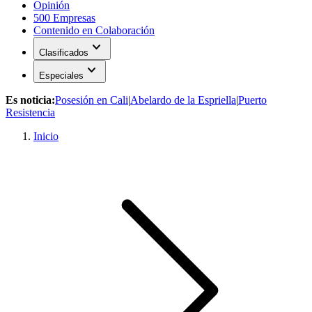
Opinión
500 Empresas
Contenido en Colaboración
expand_more
Clasificados
expand_more
Especiales
Es noticia:
Posesión en Cali
|
Abelardo de la Espriella
|
Puerto
Resistencia
Inicio