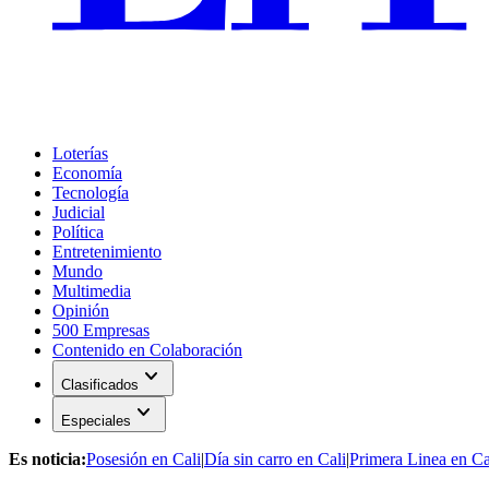
Loterías
Economía
Tecnología
Judicial
Política
Entretenimiento
Mundo
Multimedia
Opinión
500 Empresas
Contenido en Colaboración
expand_more
Clasificados
expand_more
Especiales
Es noticia:
Posesión en Cali
|
Día sin carro en Cali
|
Primera Linea en Ca