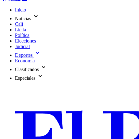
Inicio
expand_more
Noticias
Cali
Licita
Política
Elecciones
Judicial
expand_more
Deportes
Economía
expand_more
Clasificados
expand_more
Especiales