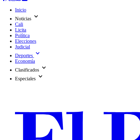
Inicio
expand_more
Noticias
Cali
Licita
Política
Elecciones
Judicial
expand_more
Deportes
Economía
expand_more
Clasificados
expand_more
Especiales