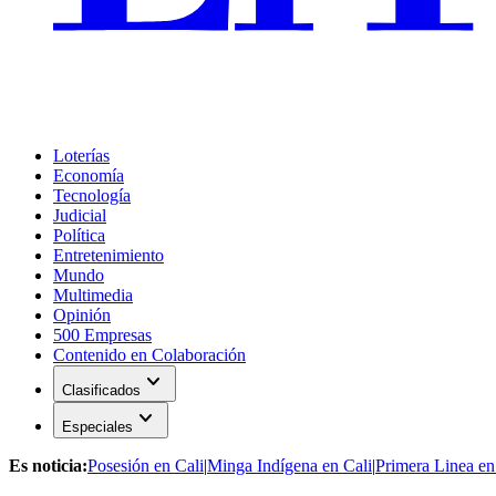
Loterías
Economía
Tecnología
Judicial
Política
Entretenimiento
Mundo
Multimedia
Opinión
500 Empresas
Contenido en Colaboración
expand_more
Clasificados
expand_more
Especiales
Es noticia:
Posesión en Cali
|
Minga Indígena en Cali
|
Primera Linea en