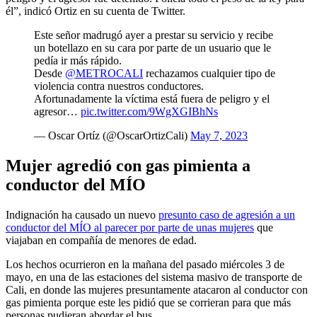
él”, indicó Ortiz en su cuenta de Twitter.
Este señor madrugó ayer a prestar su servicio y recibe
un botellazo en su cara por parte de un usuario que le
pedía ir más rápido.
Desde
@METROCALI
rechazamos cualquier tipo de
violencia contra nuestros conductores.
Afortunadamente la víctima está fuera de peligro y el
agresor…
pic.twitter.com/9WgXGIBhNs
— Oscar Ortíz (@OscarOrtizCali)
May 7, 2023
Mujer agredió con gas pimienta a
conductor del MÍO
Indignación ha causado un nuevo
presunto caso de agresión a un
conductor del MÍO al parecer por parte de unas mujeres
que
viajaban en compañía de menores de edad.
Los hechos ocurrieron en la mañana del pasado miércoles 3 de
mayo, en una de las estaciones del sistema masivo de transporte de
Cali, en donde las mujeres presuntamente atacaron al conductor con
gas pimienta porque este les pidió que se corrieran para que más
personas pudieran abordar el bus.