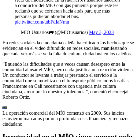
a conductor del MIO con gas pimienta porque este les
reclamó que se corrieran hacia atrás para que más
personas pudieran abordar el bus.
pic.twitter.com/utbFdIaNmn
— MIO Usuarios🚌 (@MIOusuarios)
May 3, 2023
En redes sociales la ciudadanía caleña ha criticado los hechos que se
evidencian en el video difundido en redes sociales, manifestando
que cada vez más se ve la falta de cultura ciudadana en los caleños.
“Entiendo las dificultades que a veces causan desespero entre la
comunidad al usar el MÍO, pero nada justifica una reacción violenta.
Un conductor se levanta a trabajar prestando el servicio a la
comunidad que se moviliza en el transporte público todos los días.
Francamente en Cali necesitamos con urgencia más cultura
ciudadana, amor por lo nuestro y tolerancia”, comentó el concejal
Roberto Ortiz.
La operación comercial del MÍO comenzó en 2009. Sus inicios
estuvieron marcados por una profunda crisis financiera y rechazo
ciudadano.
Inseguridad en el MÍO sigue aumentando