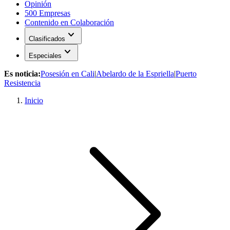
Opinión
500 Empresas
Contenido en Colaboración
expand_more
Clasificados
expand_more
Especiales
Es noticia:
Posesión en Cali
|
Abelardo de la Espriella
|
Puerto
Resistencia
Inicio