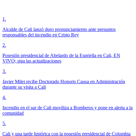
1
.
Alcalde de Cali lanzó duro pronunciamiento ante presuntos
responsables del incendio en Cristo Rey
2
.
Posesión presidencial de Abelardo de la Espriella en Cali, EN
VIVO; siga las actualizaciones
3
.
Javier Milei recibe Doctorado Honoris Causa en Administración
durante su visita a Cali
4
.
Incendio en el sur de Cali moviliza a Bomberos y pone en alerta a la
comunidad
5
.
Cali y una tarde histórica con la posesión presidencial de Colombia