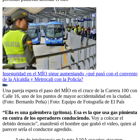
Inseguridad en el MÍO sigue aumentando ¿qué pasó con el convenio
de la Alcaldía y Metrocali con la Policía?
Una pareja espera el paso del MÍO en el cruce de la Carrera 100 con
Calle 16, uno de los puntos de mayor accidentalidad en la ciudad.
(Foto: Bernardo Peña)
| Foto:
Equipo de Fotografía de El País
“Ella es una galembera (gritona). Esa es la que usa gas pimienta
en contra de los operadores conduciendo.
Voy a colocar el
debido denuncio”, manifestó el hombre que grabó el video, quien al
parecer sería el conductor agredido.
Acto de intolerancia en la ruta A19A usuarios atacaron