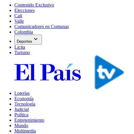
Contenido Exclusivo
Elecciones
Cali
Valle
Comunicadores en Comunas
Colombia
expand_more
Deportes
Licita
Turismo
Loterías
Economía
Tecnología
Judicial
Política
Entretenimiento
Mundo
Multimedia