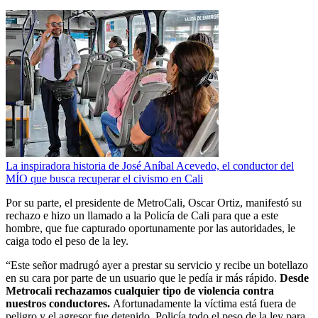
La inspiradora historia de José Aníbal Acevedo, el conductor del
MÍO que busca recuperar el civismo en Cali
Por su parte, el presidente de MetroCali, Oscar Ortiz, manifestó su
rechazo e hizo un llamado a la Policía de Cali para que a este
hombre, que fue capturado oportunamente por las autoridades, le
caiga todo el peso de la ley.
“Este señor madrugó ayer a prestar su servicio y recibe un botellazo
en su cara por parte de un usuario que le pedía ir más rápido.
Desde
Metrocali rechazamos cualquier tipo de violencia contra
nuestros conductores.
Afortunadamente la víctima está fuera de
peligro y el agresor fue detenido. Policía todo el peso de la ley para