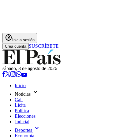
account_circle
Inicia sesión
SUSCRÍBETE
Crea cuenta
sábado, 8 de agosto de 2026
Inicio
expand_more
Noticias
Cali
Licita
Política
Elecciones
Judicial
expand_more
Deportes
Economía