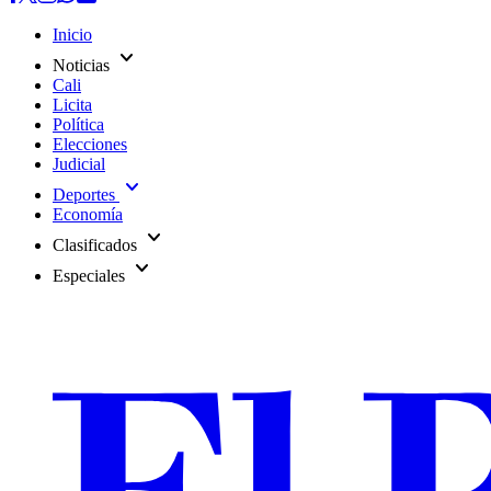
Inicio
expand_more
Noticias
Cali
Licita
Política
Elecciones
Judicial
expand_more
Deportes
Economía
expand_more
Clasificados
expand_more
Especiales