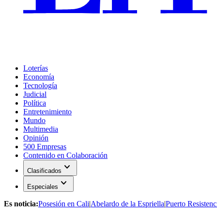
Loterías
Economía
Tecnología
Judicial
Política
Entretenimiento
Mundo
Multimedia
Opinión
500 Empresas
Contenido en Colaboración
expand_more
Clasificados
expand_more
Especiales
Es noticia:
Posesión en Cali
|
Abelardo de la Espriella
|
Puerto Resistenc