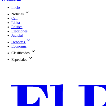
Inicio
expand_more
Noticias
Cali
Licita
Política
Elecciones
Judicial
expand_more
Deportes
Economía
expand_more
Clasificados
expand_more
Especiales