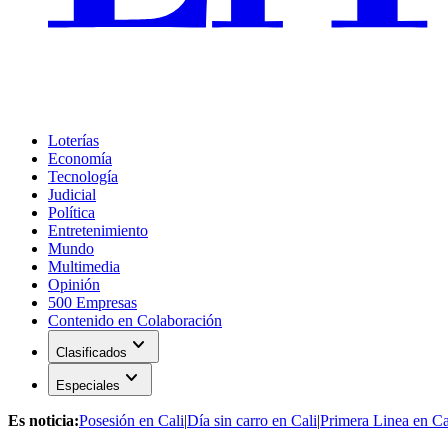
Loterías
Economía
Tecnología
Judicial
Política
Entretenimiento
Mundo
Multimedia
Opinión
500 Empresas
Contenido en Colaboración
expand_more
Clasificados
expand_more
Especiales
Es noticia:
Posesión en Cali
|
Día sin carro en Cali
|
Primera Linea en Ca