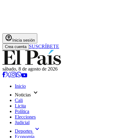
account_circle
Inicia sesión
SUSCRÍBETE
Crea cuenta
sábado, 8 de agosto de 2026
Inicio
expand_more
Noticias
Cali
Licita
Política
Elecciones
Judicial
expand_more
Deportes
Economía