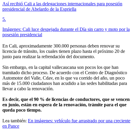
Así recibió Cali a las delegaciones internacionales para posesión
presidencial de Abelardo de la Espriella
5
.
Imágenes: Cali luce despejada durante el Día sin carro y moto por la
posesión presidencial
En Cali, aproximadamente 300.000 personas deben renovar su
licencia de tránsito, los cuales tienen plazo hasta el próximo 20 de
junio para realizar la refrendación del documento.
Sin embargo, en la capital vallecaucana son pocos los que han
tramitado dicho proceso. De acuerdo con el Centro de Diagnóstico
Automotor del Valle, Cdav, en lo que va corrido del año, un poco
más de 15.000 ciudadanos han acudido a las sedes habilitadas para
llevar a cabo la renovación.
Es decir, que el 90 % de licencias de conductores, que se vencen
en junio, están en espera de la renovación, trámite para el que
queda poco tiempo.
Lea también:
En imágenes: vehículo fue arrastrado por una creciente
en Pance