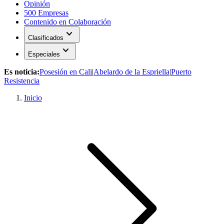
Opinión
500 Empresas
Contenido en Colaboración
expand_more
Clasificados
expand_more
Especiales
Es noticia:
Posesión en Cali
|
Abelardo de la Espriella
|
Puerto
Resistencia
Inicio