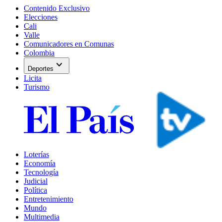
Contenido Exclusivo
Elecciones
Cali
Valle
Comunicadores en Comunas
Colombia
expand_more
Deportes
Licita
Turismo
Loterías
Economía
Tecnología
Judicial
Política
Entretenimiento
Mundo
Multimedia