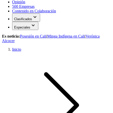
Opinión
500 Empresas
Contenido en Colaboración
expand_more
Clasificados
expand_more
Especiales
Es noticia:
Posesión en Cali
|
Minga Indígena en Cali
|
Verónica
Alcocer
Inicio