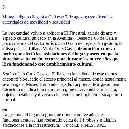
5
.
Minga indígena llegará a Cali este 7 de agosto; esto dicen las
autoridades de movilidad y seguridad
La inseguridad volvió a golpear a El Finestral, galería de arte y
espacio cultural ubicado en la Avenida 4 Oeste #1-66 de Cali, a
pocos metros del sector turístico del Gato de Tejada. Su gestora, la
artista plástica Liliana María Ortiz Casas,
denunció un nuevo
hecho que afectó las instalaciones del lugar y aseguró que la
situación se ha vuelto recurrente durante los nueve años que
lleva funcionando este establecimiento cultural.
Según relató Ortiz Casas a El País, en la mañana de este martes
encontró bloqueado el acceso principal al museo, donde actualmente
se alberga el Museo Hernando Tejada. La puerta de ingreso, una
estructura metálica tipo marquesina, fue intervenida con basura,
objetos metálicos y diversos elementos que impidieron su apertura
normal.
La gestora del lugar asegura que durante nueve años de
funcionamiento se han registrado cerca de 14 robos y múltiples
afectaciones a la infraestructura.
| Foto:
EL FINESTRAL