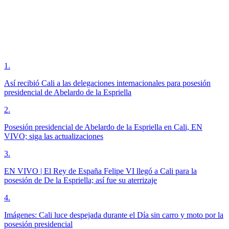
1
.
Así recibió Cali a las delegaciones internacionales para posesión
presidencial de Abelardo de la Espriella
2
.
Posesión presidencial de Abelardo de la Espriella en Cali, EN
VIVO; siga las actualizaciones
3
.
EN VIVO | El Rey de España Felipe VI llegó a Cali para la
posesión de De la Espriella; así fue su aterrizaje
4
.
Imágenes: Cali luce despejada durante el Día sin carro y moto por la
posesión presidencial