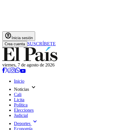
account_circle
Inicia sesión
SUSCRÍBETE
Crea cuenta
viernes, 7 de agosto de 2026
Inicio
expand_more
Noticias
Cali
Licita
Política
Elecciones
Judicial
expand_more
Deportes
Economía