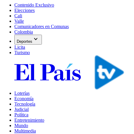
Contenido Exclusivo
Elecciones
Cali
Valle
Comunicadores en Comunas
Colombia
expand_more
Deportes
Licita
Turismo
Loterías
Economía
Tecnología
Judicial
Política
Entretenimiento
Mundo
Multimedia