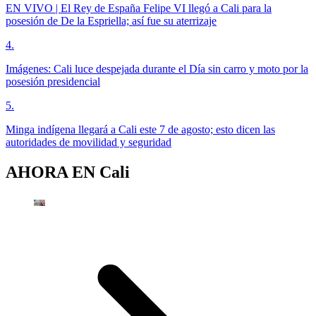
EN VIVO | El Rey de España Felipe VI llegó a Cali para la
posesión de De la Espriella; así fue su aterrizaje
4
.
Imágenes: Cali luce despejada durante el Día sin carro y moto por la
posesión presidencial
5
.
Minga indígena llegará a Cali este 7 de agosto; esto dicen las
autoridades de movilidad y seguridad
AHORA EN
Cali