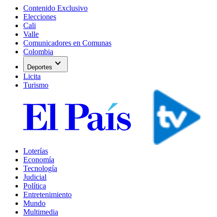
Contenido Exclusivo
Elecciones
Cali
Valle
Comunicadores en Comunas
Colombia
expand_more
Deportes
Licita
Turismo
Loterías
Economía
Tecnología
Judicial
Política
Entretenimiento
Mundo
Multimedia