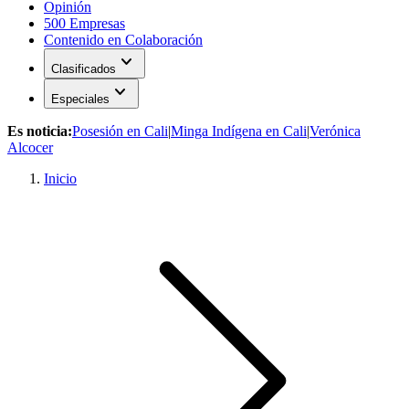
Opinión
500 Empresas
Contenido en Colaboración
expand_more
Clasificados
expand_more
Especiales
Es noticia:
Posesión en Cali
|
Minga Indígena en Cali
|
Verónica
Alcocer
Inicio