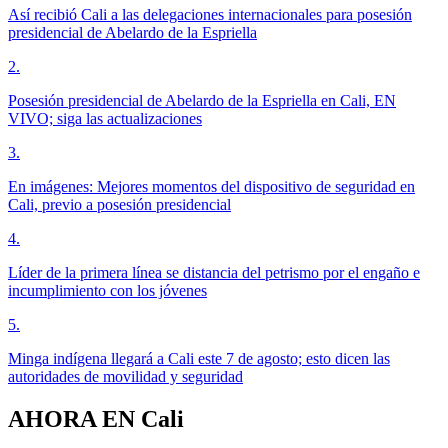
Así recibió Cali a las delegaciones internacionales para posesión
presidencial de Abelardo de la Espriella
2
.
Posesión presidencial de Abelardo de la Espriella en Cali, EN
VIVO; siga las actualizaciones
3
.
En imágenes: Mejores momentos del dispositivo de seguridad en
Cali, previo a posesión presidencial
4
.
Líder de la primera línea se distancia del petrismo por el engaño e
incumplimiento con los jóvenes
5
.
Minga indígena llegará a Cali este 7 de agosto; esto dicen las
autoridades de movilidad y seguridad
AHORA EN
Cali