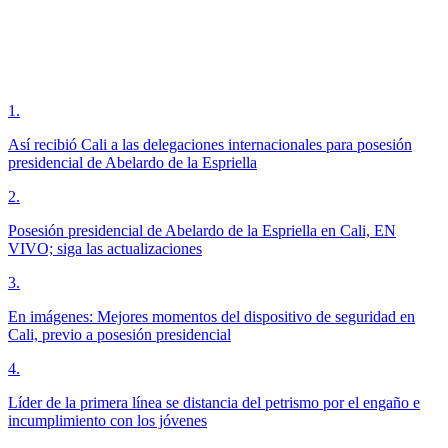
1
.
Así recibió Cali a las delegaciones internacionales para posesión
presidencial de Abelardo de la Espriella
2
.
Posesión presidencial de Abelardo de la Espriella en Cali, EN
VIVO; siga las actualizaciones
3
.
En imágenes: Mejores momentos del dispositivo de seguridad en
Cali, previo a posesión presidencial
4
.
Líder de la primera línea se distancia del petrismo por el engaño e
incumplimiento con los jóvenes