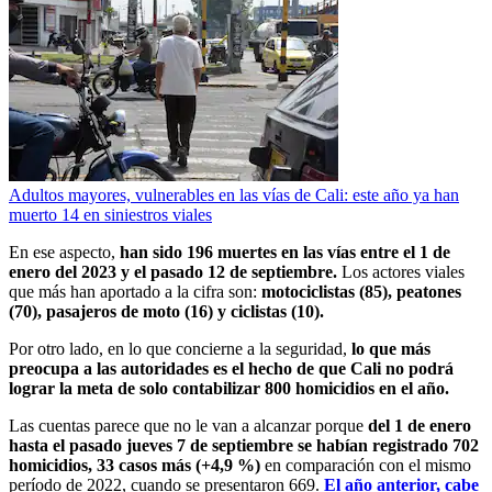
Adultos mayores, vulnerables en las vías de Cali: este año ya han
muerto 14 en siniestros viales
En ese aspecto,
han sido 196 muertes en las vías entre el 1 de
enero del 2023 y el pasado 12 de septiembre.
Los actores viales
que más han aportado a la cifra son:
motociclistas (85), peatones
(70), pasajeros de moto (16) y ciclistas (10).
Por otro lado, en lo que concierne a la seguridad,
lo que más
preocupa a las autoridades es el hecho de que Cali no podrá
lograr la meta de solo contabilizar 800 homicidios en el año.
Las cuentas parece que no le van a alcanzar porque
del 1 de enero
hasta el pasado jueves 7 de septiembre se habían registrado 702
homicidios, 33 casos más (+4,9 %)
en comparación con el mismo
período de 2022, cuando se presentaron 669.
El año anterior, cabe