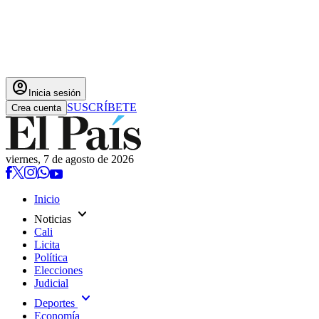
account_circle
Inicia sesión
SUSCRÍBETE
Crea cuenta
viernes, 7 de agosto de 2026
Inicio
expand_more
Noticias
Cali
Licita
Política
Elecciones
Judicial
expand_more
Deportes
Economía