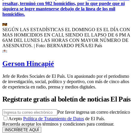
resaltar, terminó con 982 homicidios, por lo que puede que ni
siquiera se logre mantenerse debajo de la línea de los mil
homicidios.
SEGÚN LAS ESTADÍSTICAS EL DOMINGO ES EL DÍA CON
MAS HOMICIDIOS EN CALI, SIENDO EL LAPSO DE 6 PM A
6AM DEL LUNES LAS HORAS CON MAYOR NÚMERO DE
ASESINATOS.
| Foto:
BERNARDO PEÑA/El País
Gerson Hincapié
Jefe de Redes Sociales de El País. Un apasionado por el periodismo
de investigación, social, político y deportivo, con más de cinco años
de experiencia en radio, prensa y medios digitales.
Regístrate gratis al boletín de noticias El País
Por favor ingresa un correo electrónico
Acepto
Política de Tratamiento de Datos
de El País.
Recuerda aceptar los términos y condiciones para continuar.
INSCRÍBETE AQUÍ