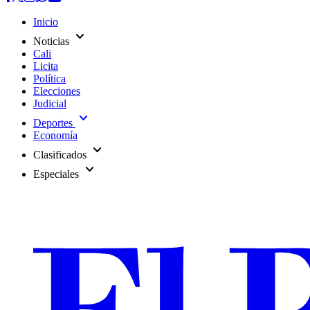
Inicio
expand_more
Noticias
Cali
Licita
Política
Elecciones
Judicial
expand_more
Deportes
Economía
expand_more
Clasificados
expand_more
Especiales