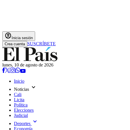
account_circle
Inicia sesión
SUSCRÍBETE
Crea cuenta
lunes, 10 de agosto de 2026
Inicio
expand_more
Noticias
Cali
Licita
Política
Elecciones
Judicial
expand_more
Deportes
Economía