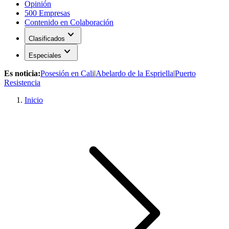
Opinión
500 Empresas
Contenido en Colaboración
expand_more
Clasificados
expand_more
Especiales
Es noticia:
Posesión en Cali
|
Abelardo de la Espriella
|
Puerto
Resistencia
Inicio