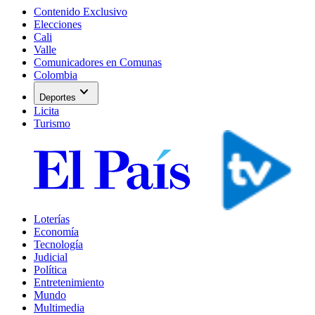
Contenido Exclusivo
Elecciones
Cali
Valle
Comunicadores en Comunas
Colombia
expand_more
Deportes
Licita
Turismo
Loterías
Economía
Tecnología
Judicial
Política
Entretenimiento
Mundo
Multimedia