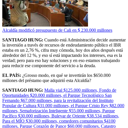
Alcaldía modificó presupuesto de Cali en $ 230.000 millones
SANTIAGO HUNG:
Cuando está Administración decide aumentar
la inversión a través de recursos de endeudamiento público el IBR
estaba en un 2,76 %, cifra muy cómoda, hoy dos años después está
alrededor del 12 %, y eso sí está impactando los intereses, esa es la
verdad; pero para eso hay soluciones y en eso estamos trabajando
para reducir ese componente del servicio a la deuda.
EL PAÍS:
¿Grosso modo, en qué se invertirán los $650.000
millones del préstamo que adquirió esta Alcaldía?
SANTIAGO HUNG:
Malla vial $125.000 millones, Fondo de
Oportunidades $20.000 millones, el Parque Tecnológico San
Fernando $67.000 millones, para la revitalización del Instituto
Popular de Cultura $31.000 millones, el Parque Cristo Rey $82.000
millones, Semaforización Inteligente $55.000 millones, Parque
Pacífico $30.000 millones, Bulevar de Oriente $38.534 millones,
Para el MÍO $30.000 millones, comedores comunitarios $4100
millones, Parque Corazón de Pance $60.000 millones, Catastro