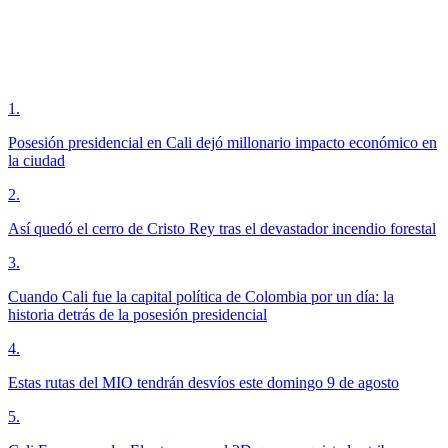
1
.
Posesión presidencial en Cali dejó millonario impacto económico en
la ciudad
2
.
Así quedó el cerro de Cristo Rey tras el devastador incendio forestal
3
.
Cuando Cali fue la capital política de Colombia por un día: la
historia detrás de la posesión presidencial
4
.
Estas rutas del MIO tendrán desvíos este domingo 9 de agosto
5
.