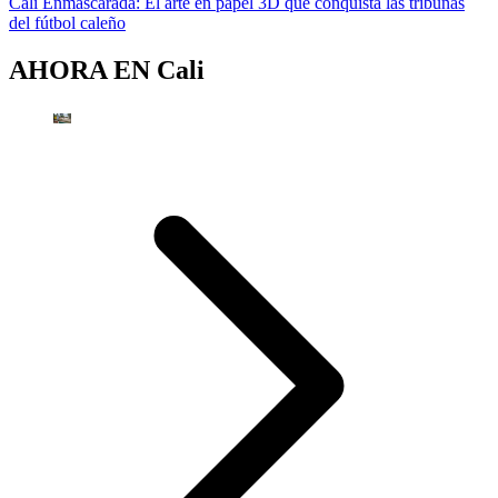
Cali Enmascarada: El arte en papel 3D que conquista las tribunas
del fútbol caleño
AHORA EN
Cali