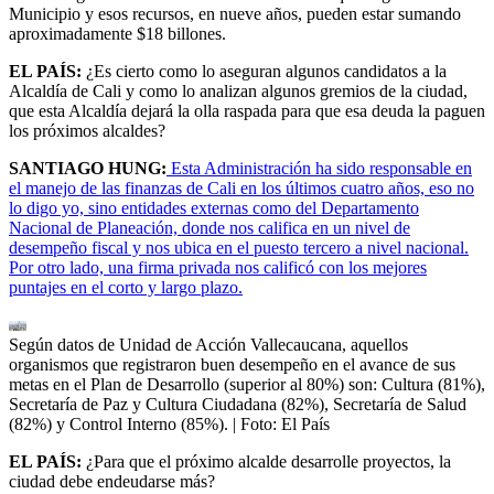
Municipio y esos recursos, en nueve años, pueden estar sumando
aproximadamente $18 billones.
EL PAÍS:
¿Es cierto como lo aseguran algunos candidatos a la
Alcaldía de Cali y como lo analizan algunos gremios de la ciudad,
que esta Alcaldía dejará la olla raspada para que esa deuda la paguen
los próximos alcaldes?
SANTIAGO HUNG:
Esta Administración ha sido responsable en
el manejo de las finanzas de Cali en los últimos cuatro años, eso no
lo digo yo, sino entidades externas como del Departamento
Nacional de Planeación, donde nos califica en un nivel de
desempeño fiscal y nos ubica en el puesto tercero a nivel nacional.
Por otro lado, una firma privada nos calificó con los mejores
puntajes en el corto y largo plazo.
Según datos de Unidad de Acción Vallecaucana, aquellos
organismos que registraron buen desempeño en el avance de sus
metas en el Plan de Desarrollo (superior al 80%) son: Cultura (81%),
Secretaría de Paz y Cultura Ciudadana (82%), Secretaría de Salud
(82%) y Control Interno (85%).
| Foto:
El País
EL PAÍS:
¿Para que el próximo alcalde desarrolle proyectos, la
ciudad debe endeudarse más?