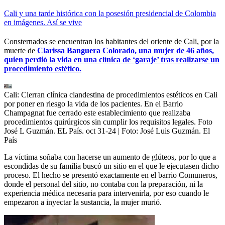
Cali y una tarde histórica con la posesión presidencial de Colombia
en imágenes. Así se vive
Consternados se encuentran los habitantes del oriente de Cali, por la
muerte de
Clarissa Banguera Colorado, una mujer de 46 años,
quien perdió la vida en una clínica de ‘garaje’ tras realizarse un
procedimiento estético.
Cali: Cierran clínica clandestina de procedimientos estéticos en Cali
por poner en riesgo la vida de los pacientes. En el Barrio
Champagnat fue cerrado este establecimiento que realizaba
procedimientos quirúrgicos sin cumplir los requisitos legales. Foto
José L Guzmán. EL País. oct 31-24
| Foto:
José Luis Guzmán. El
País
La víctima soñaba con hacerse un aumento de glúteos, por lo que a
escondidas de su familia buscó un sitio en el que le ejecutasen dicho
proceso. El hecho se presentó exactamente en el barrio Comuneros,
donde el personal del sitio, no contaba con la preparación, ni la
experiencia médica necesaria para intervenirla, por eso cuando le
empezaron a inyectar la sustancia, la mujer murió.