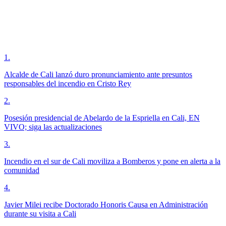
1
.
Alcalde de Cali lanzó duro pronunciamiento ante presuntos
responsables del incendio en Cristo Rey
2
.
Posesión presidencial de Abelardo de la Espriella en Cali, EN
VIVO; siga las actualizaciones
3
.
Incendio en el sur de Cali moviliza a Bomberos y pone en alerta a la
comunidad
4
.
Javier Milei recibe Doctorado Honoris Causa en Administración
durante su visita a Cali