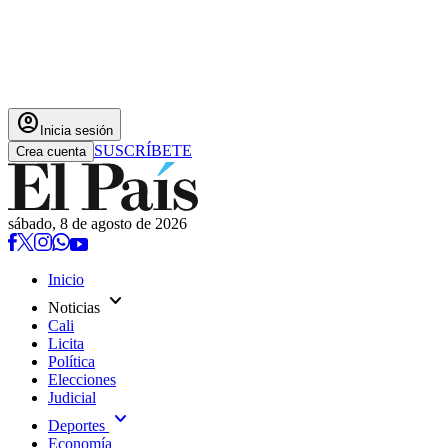
account_circle
Inicia sesión
SUSCRÍBETE
Crea cuenta
sábado, 8 de agosto de 2026
Inicio
expand_more
Noticias
Cali
Licita
Política
Elecciones
Judicial
expand_more
Deportes
Economía