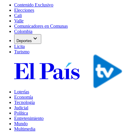
Contenido Exclusivo
Elecciones
Cali
Valle
Comunicadores en Comunas
Colombia
expand_more
Deportes
Licita
Turismo
Loterías
Economía
Tecnología
Judicial
Política
Entretenimiento
Mundo
Multimedia