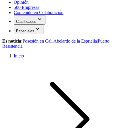
Opinión
500 Empresas
Contenido en Colaboración
expand_more
Clasificados
expand_more
Especiales
Es noticia:
Posesión en Cali
|
Abelardo de la Espriella
|
Puerto
Resistencia
Inicio