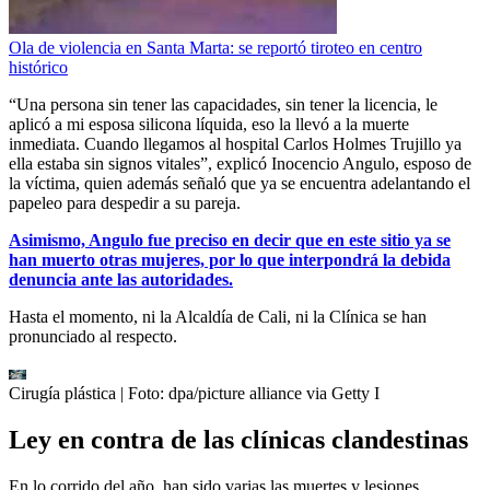
Ola de violencia en Santa Marta: se reportó tiroteo en centro
histórico
“Una persona sin tener las capacidades, sin tener la licencia, le
aplicó a mi esposa silicona líquida, eso la llevó a la muerte
inmediata. Cuando llegamos al hospital Carlos Holmes Trujillo ya
ella estaba sin signos vitales”, explicó Inocencio Angulo, esposo de
la víctima, quien además señaló que ya se encuentra adelantando el
papeleo para despedir a su pareja.
Asimismo, Angulo fue preciso en decir que en este sitio ya se
han muerto otras mujeres, por lo que interpondrá la debida
denuncia ante las autoridades.
Hasta el momento, ni la Alcaldía de Cali, ni la Clínica se han
pronunciado al respecto.
Cirugía plástica
| Foto:
dpa/picture alliance via Getty I
Ley en contra de las clínicas clandestinas
En lo corrido del año, han sido varias las muertes y lesiones