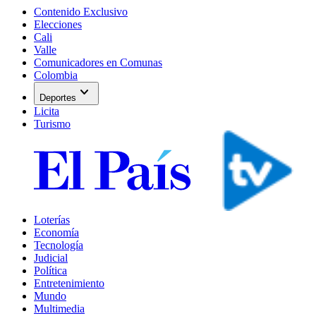
Contenido Exclusivo
Elecciones
Cali
Valle
Comunicadores en Comunas
Colombia
expand_more
Deportes
Licita
Turismo
Loterías
Economía
Tecnología
Judicial
Política
Entretenimiento
Mundo
Multimedia