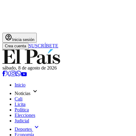
account_circle
Inicia sesión
SUSCRÍBETE
Crea cuenta
sábado, 8 de agosto de 2026
Inicio
expand_more
Noticias
Cali
Licita
Política
Elecciones
Judicial
expand_more
Deportes
Economía