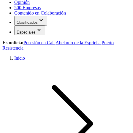
Opinión
500 Empresas
Contenido en Colaboración
expand_more
Clasificados
expand_more
Especiales
Es noticia:
Posesión en Cali
|
Abelardo de la Espriella
|
Puerto
Resistencia
Inicio