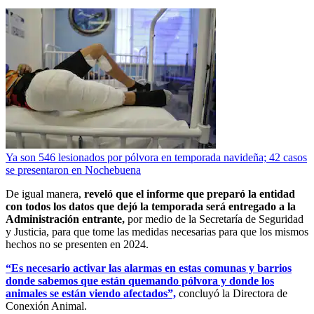
Ya son 546 lesionados por pólvora en temporada navideña; 42 casos
se presentaron en Nochebuena
De igual manera,
reveló que el informe que preparó la entidad
con todos los datos que dejó la temporada será entregado a la
Administración entrante,
por medio de la Secretaría de Seguridad
y Justicia, para que tome las medidas necesarias para que los mismos
hechos no se presenten en 2024.
“Es necesario activar las alarmas en estas comunas y barrios
donde sabemos que están quemando pólvora y donde los
animales se están viendo afectados”,
concluyó la Directora de
Conexión Animal.