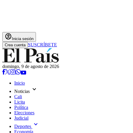
account_circle
Inicia sesión
SUSCRÍBETE
Crea cuenta
domingo, 9 de agosto de 2026
Inicio
expand_more
Noticias
Cali
Licita
Política
Elecciones
Judicial
expand_more
Deportes
Economía