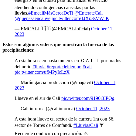
energía⚡ en la ciudad para normalizar el servicio
atendiendo contingencias causadas por las
lluvias.
#EmcaliMásCercaDeTi
@EnterateCali
@quepasaencalive
pic.twitter.com/1JXp3sVWJK
— EMCALI 🇨🇴 (@EMCALIoficial)
October 11,
2023
Estos son algunos videos que muestran la fuerza de las
precipitaciones:
A esta hora caen hasta mujeres en ＣＡＬＩ por prados
del norte
#lluvia
#reportedeltiempo
#cali
pic.twitter.com/ufMPyIcLzX
— Martín garcia produccion (@magavil)
October 11,
2023
Llueve en el sur de Cali
pic.twitter.com/9196i3IPQg
— Cali informa (@caliinforma)
October 11, 2023
A esta hora llueve en sector de la carrera 1ra con 56,
sector de Torres de Comfandi.
#LluviasCali
☔️
Recuerde conducir con precaución. ⚠️