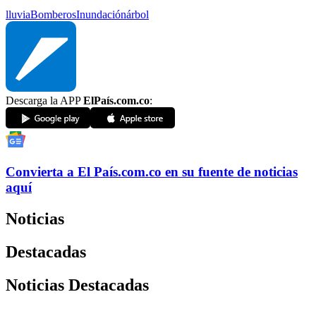
lluvia
Bomberos
Inundación
árbol
Descarga la APP
ElPaís.com.co
:
Convierta a
El País
.com.co
en su fuente de noticias
aquí
Noticias
Destacadas
Noticias Destacadas