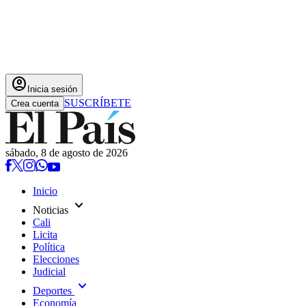
account_circle
Inicia sesión
SUSCRÍBETE
Crea cuenta
sábado, 8 de agosto de 2026
Inicio
expand_more
Noticias
Cali
Licita
Política
Elecciones
Judicial
expand_more
Deportes
Economía