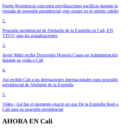
Puerto Resistencia concentra movilizaciones pacíficas durante la
jornada de posesión presidencial; esto ocurre en el oriente caleño
2
.
Posesión presidencial de Abelardo de la Espriella en Cali, EN
VIVO; siga las actualizaciones
3
.
Javier Milei recibe Doctorado Honoris Causa en Administración
durante su visita a Cali
4
.
Así recibió Cali a las delegaciones internacionales para posesión
presidencial de Abelardo de la Espriella
5
.
Video | Así fue el momento exacto en que De la Espriella llegó a
Cali para su posesión presidencial
AHORA EN
Cali