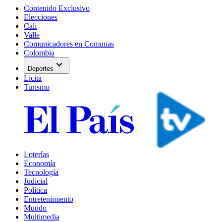
Contenido Exclusivo
Elecciones
Cali
Valle
Comunicadores en Comunas
Colombia
expand_more
Deportes
Licita
Turismo
Loterías
Economía
Tecnología
Judicial
Política
Entretenimiento
Mundo
Multimedia