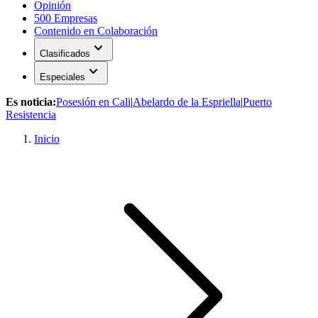
Opinión
500 Empresas
Contenido en Colaboración
expand_more
Clasificados
expand_more
Especiales
Es noticia:
Posesión en Cali
|
Abelardo de la Espriella
|
Puerto
Resistencia
Inicio