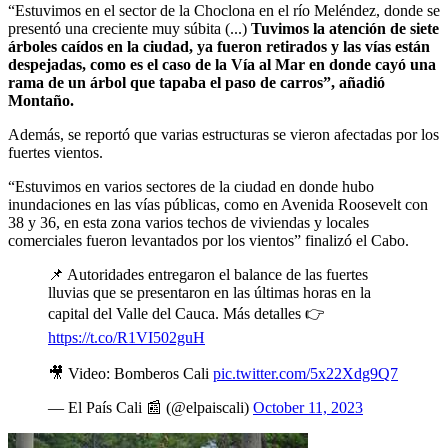
“Estuvimos en el sector de la Choclona en el río Meléndez, donde se
presentó una creciente muy súbita (...)
Tuvimos la atención de siete
árboles caídos en la ciudad, ya fueron retirados y las vías están
despejadas, como es el caso de la Vía al Mar en donde cayó una
rama de un árbol que tapaba el paso de carros”, añadió
Montaño.
Además, se reportó que varias estructuras se vieron afectadas por los
fuertes vientos.
“Estuvimos en varios sectores de la ciudad en donde hubo
inundaciones en las vías públicas, como en Avenida Roosevelt con
38 y 36, en esta zona varios techos de viviendas y locales
comerciales fueron levantados por los vientos” finalizó el Cabo.
📌 Autoridades entregaron el balance de las fuertes
lluvias que se presentaron en las últimas horas en la
capital del Valle del Cauca. Más detalles 👉
https://t.co/R1VI502guH
🎥 Video: Bomberos Cali
pic.twitter.com/5x22Xdg9Q7
— El País Cali 📰 (@elpaiscali)
October 11, 2023