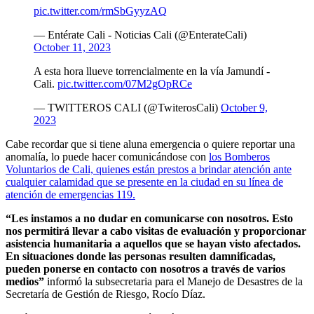
pic.twitter.com/rmSbGyyzAQ
— Entérate Cali - Noticias Cali (@EnterateCali)
October 11, 2023
A esta hora llueve torrencialmente en la vía Jamundí -
Cali.
pic.twitter.com/07M2gOpRCe
— TWlTTEROS CALI (@TwiterosCali)
October 9,
2023
Cabe recordar que si tiene aluna emergencia o quiere reportar una
anomalía, lo puede hacer comunicándose con
los Bomberos
Voluntarios de Cali, quienes están prestos a brindar atención ante
cualquier calamidad que se presente en la ciudad en su línea de
atención de emergencias 119.
“Les instamos a no dudar en comunicarse con nosotros. Esto
nos permitirá llevar a cabo visitas de evaluación y proporcionar
asistencia humanitaria a aquellos que se hayan visto afectados.
En situaciones donde las personas resulten damnificadas,
pueden ponerse en contacto con nosotros a través de varios
medios”
informó la subsecretaria para el Manejo de Desastres de la
Secretaría de Gestión de Riesgo, Rocío Díaz.