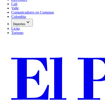
Cali
Valle
Comunicadores en Comunas
Colombia
expand_more
Deportes
Licita
Turismo