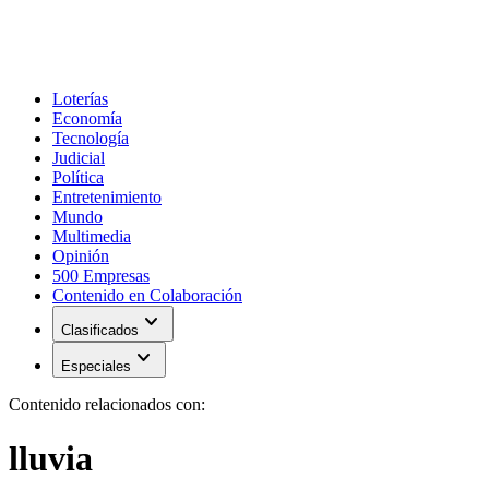
Loterías
Economía
Tecnología
Judicial
Política
Entretenimiento
Mundo
Multimedia
Opinión
500 Empresas
Contenido en Colaboración
expand_more
Clasificados
expand_more
Especiales
Contenido relacionados con:
lluvia