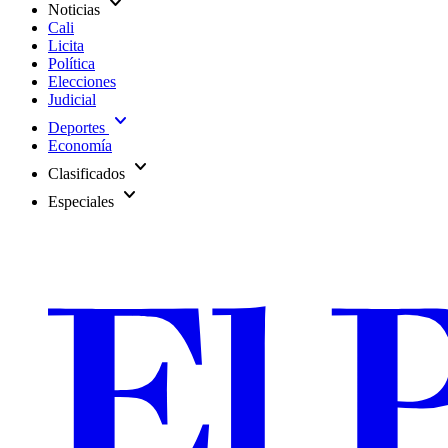
expand_more
Noticias
Cali
Licita
Política
Elecciones
Judicial
expand_more
Deportes
Economía
expand_more
Clasificados
expand_more
Especiales