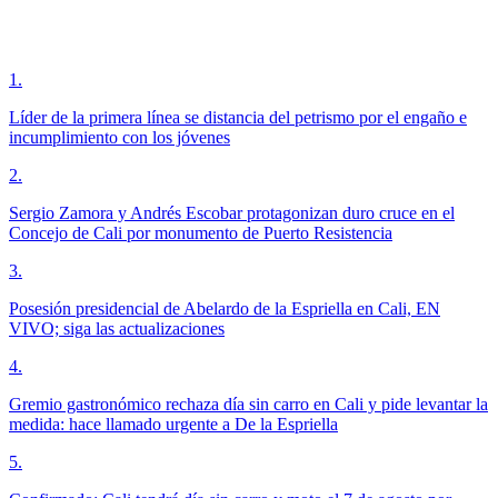
1
.
Líder de la primera línea se distancia del petrismo por el engaño e
incumplimiento con los jóvenes
2
.
Sergio Zamora y Andrés Escobar protagonizan duro cruce en el
Concejo de Cali por monumento de Puerto Resistencia
3
.
Posesión presidencial de Abelardo de la Espriella en Cali, EN
VIVO; siga las actualizaciones
4
.
Gremio gastronómico rechaza día sin carro en Cali y pide levantar la
medida: hace llamado urgente a De la Espriella
5
.