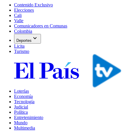
Contenido Exclusivo
Elecciones
Cali
Valle
Comunicadores en Comunas
Colombia
expand_more
Deportes
Licita
Turismo
Loterías
Economía
Tecnología
Judicial
Política
Entretenimiento
Mundo
Multimedia