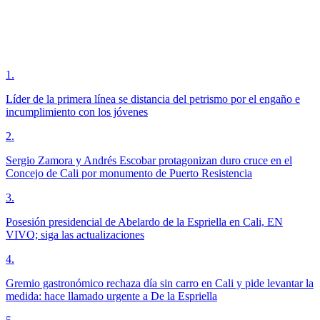
1
.
Líder de la primera línea se distancia del petrismo por el engaño e
incumplimiento con los jóvenes
2
.
Sergio Zamora y Andrés Escobar protagonizan duro cruce en el
Concejo de Cali por monumento de Puerto Resistencia
3
.
Posesión presidencial de Abelardo de la Espriella en Cali, EN
VIVO; siga las actualizaciones
4
.
Gremio gastronómico rechaza día sin carro en Cali y pide levantar la
medida: hace llamado urgente a De la Espriella