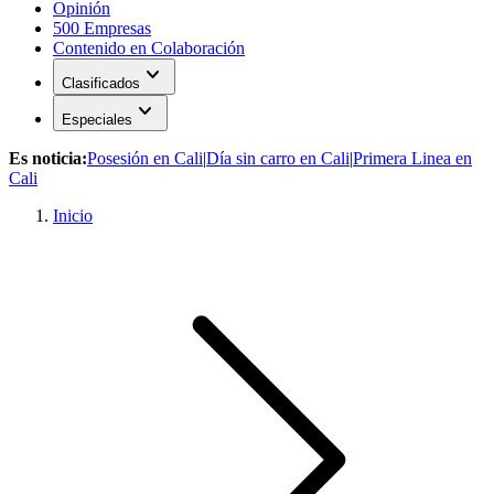
Opinión
500 Empresas
Contenido en Colaboración
expand_more
Clasificados
expand_more
Especiales
Es noticia:
Posesión en Cali
|
Día sin carro en Cali
|
Primera Linea en
Cali
Inicio