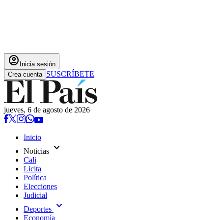
account_circle
Inicia sesión
SUSCRÍBETE
Crea cuenta
jueves, 6 de agosto de 2026
Inicio
expand_more
Noticias
Cali
Licita
Política
Elecciones
Judicial
expand_more
Deportes
Economía