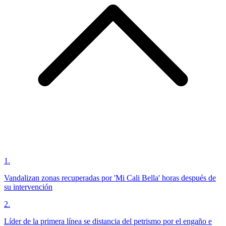
1
.
Vandalizan zonas recuperadas por 'Mi Cali Bella' horas después de
su intervención
2
.
Líder de la primera línea se distancia del petrismo por el engaño e