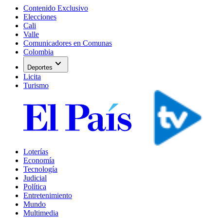
Contenido Exclusivo
Elecciones
Cali
Valle
Comunicadores en Comunas
Colombia
expand_more
Deportes
Licita
Turismo
Loterías
Economía
Tecnología
Judicial
Política
Entretenimiento
Mundo
Multimedia