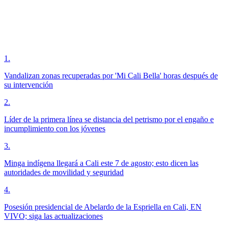
1
.
Vandalizan zonas recuperadas por 'Mi Cali Bella' horas después de
su intervención
2
.
Líder de la primera línea se distancia del petrismo por el engaño e
incumplimiento con los jóvenes
3
.
Minga indígena llegará a Cali este 7 de agosto; esto dicen las
autoridades de movilidad y seguridad
4
.
Posesión presidencial de Abelardo de la Espriella en Cali, EN
VIVO; siga las actualizaciones