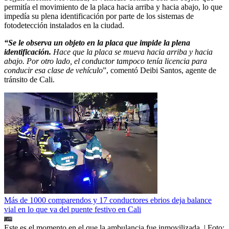
permitía el movimiento de la placa hacia arriba y hacia abajo, lo que
impedía su plena identificación por parte de los sistemas de
fotodetección instalados en la ciudad.
“Se le observa un objeto en la placa que impide la plena
identificación.
Hace que la placa se mueva hacia arriba y hacia
abajo. Por otro lado, el conductor tampoco tenía licencia para
conducir esa clase de vehículo
”, comentó Deibi Santos, agente de
tránsito de Cali.
Más de 1000 comparendos y 17 conductores ebrios deja balance
vial en lo que va del puente festivo en Cali
Este es el momento en el que la ambulancia fue inmovilizada.
| Foto: