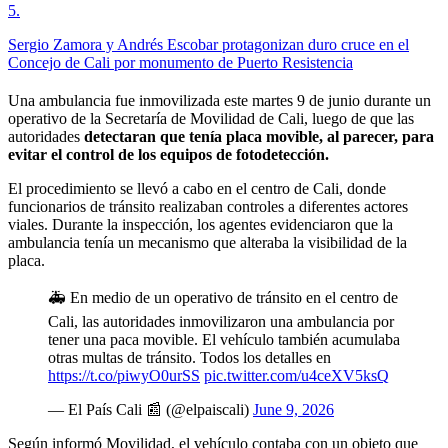
5
.
Sergio Zamora y Andrés Escobar protagonizan duro cruce en el
Concejo de Cali por monumento de Puerto Resistencia
Una ambulancia fue inmovilizada este martes 9 de junio durante un
operativo de la Secretaría de Movilidad de Cali, luego de que las
autoridades
detectaran que tenía placa movible, al parecer, para
evitar el control de los equipos de fotodetección.
El procedimiento se llevó a cabo en el centro de Cali, donde
funcionarios de tránsito realizaban controles a diferentes actores
viales. Durante la inspección, los agentes evidenciaron que la
ambulancia tenía un mecanismo que alteraba la visibilidad de la
placa.
🚑 En medio de un operativo de tránsito en el centro de
Cali, las autoridades inmovilizaron una ambulancia por
tener una paca movible. El vehículo también acumulaba
otras multas de tránsito. Todos los detalles en
https://t.co/piwyO0urSS
pic.twitter.com/u4ceXV5ksQ
— El País Cali 📰 (@elpaiscali)
June 9, 2026
Según informó Movilidad, el vehículo contaba con un objeto que