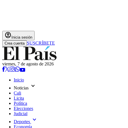
account_circle
Inicia sesión
SUSCRÍBETE
Crea cuenta
viernes, 7 de agosto de 2026
Inicio
expand_more
Noticias
Cali
Licita
Política
Elecciones
Judicial
expand_more
Deportes
Economía