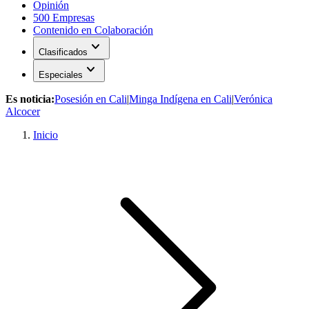
Opinión
500 Empresas
Contenido en Colaboración
expand_more
Clasificados
expand_more
Especiales
Es noticia:
Posesión en Cali
|
Minga Indígena en Cali
|
Verónica
Alcocer
Inicio