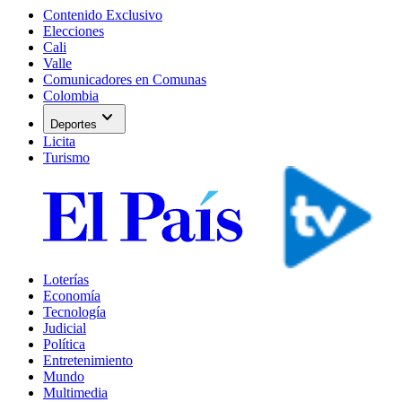
Contenido Exclusivo
Elecciones
Cali
Valle
Comunicadores en Comunas
Colombia
expand_more
Deportes
Licita
Turismo
Loterías
Economía
Tecnología
Judicial
Política
Entretenimiento
Mundo
Multimedia