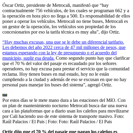
Óscar Ortiz, presidente de Metrocali, manifestó que “hay
contractualmente 756 vehículos, de los cuales se programan 662 y a
la operación en hora pico no llega a 500. Es responsabilidad de ellos
poner a operar los vehículos. Metrocali no tiene buses, Metrocali es
un gestor de la operación,
los vehículos son propiedad de los
concesionarios por eso la tarifa técnica es muy alta”, dijo Ortiz.
“Hay muchas excusas, una que se le debe un diferencial tarifario.
Les debemos del año 2022 cerca de 47 mil millones de pesos, que
estamos esperando con la ley de presupuesto o el acuerdo del
municipio, suplir esa deuda.
Como segundo punto hay que clarificar
que el 70 % del valor del pasaje es recaudado por los señores
operadores, no hay excusa para prestar el servicio que la comunidad
reclama. Hoy tienen buses en mal estado, hoy no le están
cumpliendo a la ciudad y además de eso se excusan en que no hay
personal para manejar los buses del sistema”, agregó Ortiz.
Por estos días se le mete mano dura a las estaciones del MíO. Con
un plan de mantenimiento nocturno Metrocali busca dar una nueva
cara a las plataformas que a diario usan los caleños para movilizarse
por Cali haciendo uso de este sistema de transporte masivo. Foto:
Raúl Palacios / El Pais
| Foto:
Foto: Raúl Palacios / El Pais
Ortiz dijo que el 70 % del pasaje que pagan los caleños es