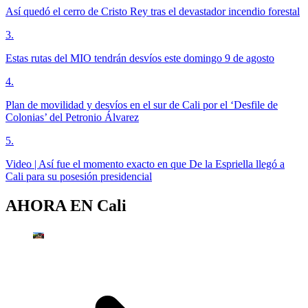
Así quedó el cerro de Cristo Rey tras el devastador incendio forestal
3
.
Estas rutas del MIO tendrán desvíos este domingo 9 de agosto
4
.
Plan de movilidad y desvíos en el sur de Cali por el ‘Desfile de
Colonias’ del Petronio Álvarez
5
.
Video | Así fue el momento exacto en que De la Espriella llegó a
Cali para su posesión presidencial
AHORA EN
Cali