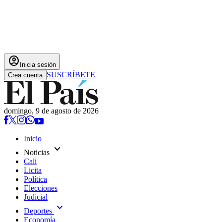
account_circle
Inicia sesión
SUSCRÍBETE
Crea cuenta
domingo, 9 de agosto de 2026
Inicio
expand_more
Noticias
Cali
Licita
Política
Elecciones
Judicial
expand_more
Deportes
Economía