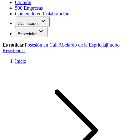
Opinión
500 Empresas
Contenido en Colaboración
expand_more
Clasificados
expand_more
Especiales
Es noticia:
Posesión en Cali
|
Abelardo de la Espriella
|
Puerto
Resistencia
Inicio