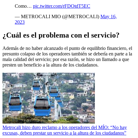
Como…
pic.twitter.com/rFDOtdT5EC
— METROCALI MIO (@METROCALI)
May 16,
2023
¿Cuál es el problema con el servicio?
Además de no haber alcanzado el punto de equilibrio financiero, el
presunto colapso de los operadores también se debería en parte a la
mala calidad del servicio; por esa razón, se hizo un llamado a que
presten un beneficio a la altura de los ciudadanos.
Metrocali hizo duro reclamo a los operadores del MÍO: “No hay
excusas, deben prestar un servicio a la altura de los ciudadanos”