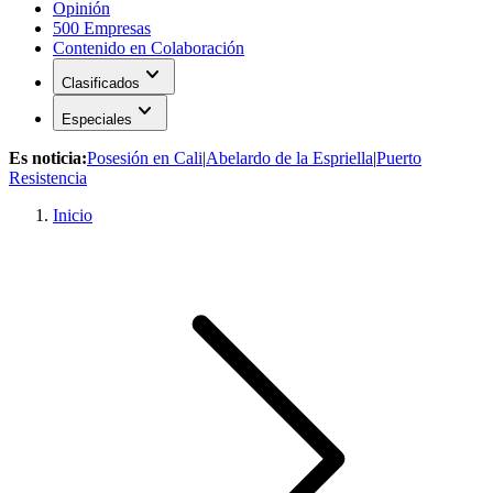
Opinión
500 Empresas
Contenido en Colaboración
expand_more
Clasificados
expand_more
Especiales
Es noticia:
Posesión en Cali
|
Abelardo de la Espriella
|
Puerto
Resistencia
Inicio