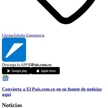
Lluvias
Árboles
Emergencia
Descarga la APP
ElPaís.com.co
:
Convierta a
El País
.com.co
en su fuente de noticias
aquí
Noticias