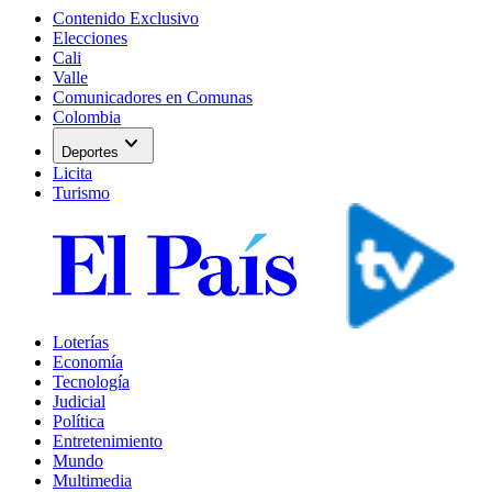
Contenido Exclusivo
Elecciones
Cali
Valle
Comunicadores en Comunas
Colombia
expand_more
Deportes
Licita
Turismo
Loterías
Economía
Tecnología
Judicial
Política
Entretenimiento
Mundo
Multimedia