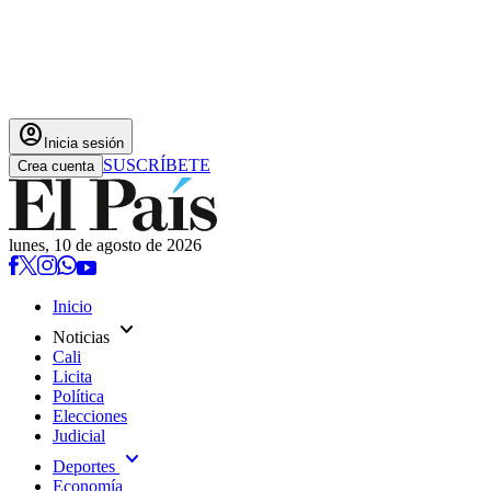
account_circle
Inicia sesión
SUSCRÍBETE
Crea cuenta
lunes, 10 de agosto de 2026
Inicio
expand_more
Noticias
Cali
Licita
Política
Elecciones
Judicial
expand_more
Deportes
Economía