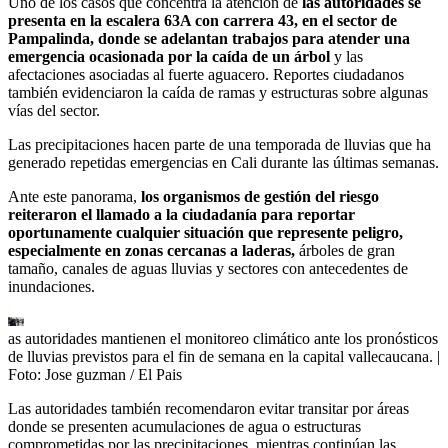
Uno de los casos que concentra la atención de
las autoridades se
presenta en la escalera 63A con carrera 43, en el sector de
Pampalinda, donde se adelantan trabajos para atender una
emergencia ocasionada por la caída de un árbol
y las
afectaciones asociadas al fuerte aguacero. Reportes ciudadanos
también evidenciaron la caída de ramas y estructuras sobre algunas
vías del sector.
Las precipitaciones hacen parte de una temporada de lluvias que ha
generado repetidas emergencias en Cali durante las últimas semanas.
Ante este panorama,
los organismos de gestión del riesgo
reiteraron el llamado a la ciudadanía para reportar
oportunamente cualquier situación que represente peligro,
especialmente en zonas cercanas a laderas,
árboles de gran
tamaño, canales de aguas lluvias y sectores con antecedentes de
inundaciones.
as autoridades mantienen el monitoreo climático ante los pronósticos
de lluvias previstos para el fin de semana en la capital vallecaucana.
|
Foto:
Jose guzman / El Pais
Las autoridades también recomendaron evitar transitar por áreas
donde se presenten acumulaciones de agua o estructuras
comprometidas por las precipitaciones, mientras continúan las