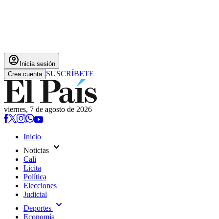
account_circle
Inicia sesión
SUSCRÍBETE
Crea cuenta
viernes, 7 de agosto de 2026
Inicio
expand_more
Noticias
Cali
Licita
Política
Elecciones
Judicial
expand_more
Deportes
Economía