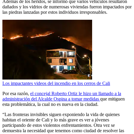
Además de los heridos, se informó que varios vehículos resultaron
dañados y los vidrios de numerosas viviendas fueron impactados por
las piedras lanzadas por estos individuos irresponsables.
Los impactantes videos del incendio en los cerros de Cali
Por esa razón,
el concejal Roberto Ortiz le hizo un llamado a la
administración del Alcalde Ospina a tomar medidas
que mitiguen
esta problemática, la cual no es nueva en la ciudad.
“Las fronteras invisibles siguen exponiendo la vida de quienes
habitan el oriente de Cali y lo más grave es ver a jóvenes
participando de estos violentos enfrentamientos. Otra vez se
demuestra la necesidad que tenemos como ciudad de resolver las