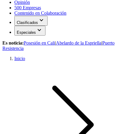
Opinión
500 Empresas
Contenido en Colaboración
expand_more
Clasificados
expand_more
Especiales
Es noticia:
Posesión en Cali
|
Abelardo de la Espriella
|
Puerto
Resistencia
Inicio