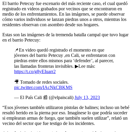
El barrio Petecuy fue escenario del más reciente caso, el cual quedó
registrado en videos grabados por vecinos que se encontraron en
medio de los enfrentamientos. En las imágenes, se puede observar
cómo varios individuos se lanzan piedras unos a otros, mientras los
residentes observan con asombro desde sus hogares.
Estas son las imágenes de la tremenda batalla campal que tuvo lugar
en el barrio Petecuy:
📌En video quedó registrado el momento en que
jóvenes del barrio Petecuy ,en Cali, se enfrentaron con
piedras entre ellos mismos para ‘defender’, al parecer,
las llamadas fronteras invisibles. ▶Lee más:
https://t.co/g8yEIuarr2
🎥 Tomado de redes sociales.
pic.twitter.com/IAcNkCBKMS
— El País Cali 📰 (@elpaiscali)
July 13, 2023
“Esos jóvenes también utilizaron pistolas de balines; incluso un bebé
resultó herido en la pierna por eso. Imagínese lo que podría suceder
si emplearan armas de fuego, que también suelen utilizar”, relató un
vecino del sector que fue testigo de los incidentes.