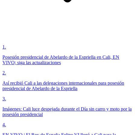
1
.
Posesión presidencial de Abelardo de la Espriella en Cali, EN
VIVO; siga las actualizaciones
2
.
Así recibió Cali a las delegaciones internacionales para posesión
presidencial de Abelardo de la Espriella
3
.
Imágenes: Cali luce despejada durante el Día sin carro y moto por la
posesión presidencial
4
.
EN VIVO | El Rey de España Felipe VI llegó a Cali para la