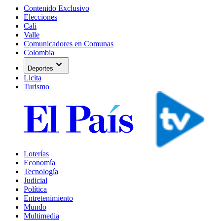
Contenido Exclusivo
Elecciones
Cali
Valle
Comunicadores en Comunas
Colombia
expand_more
Deportes
Licita
Turismo
Loterías
Economía
Tecnología
Judicial
Política
Entretenimiento
Mundo
Multimedia