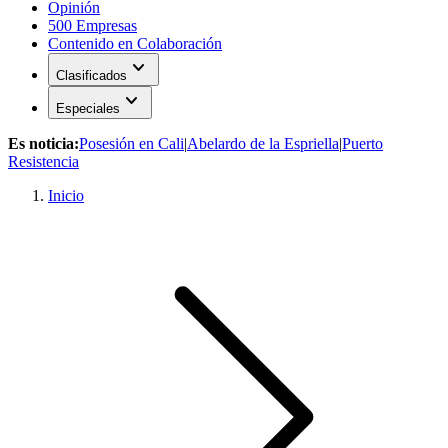
Opinión
500 Empresas
Contenido en Colaboración
expand_more
Clasificados
expand_more
Especiales
Es noticia:
Posesión en Cali
|
Abelardo de la Espriella
|
Puerto
Resistencia
Inicio