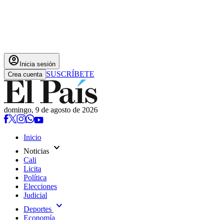
account_circle
Inicia sesión
SUSCRÍBETE
Crea cuenta
domingo, 9 de agosto de 2026
Inicio
expand_more
Noticias
Cali
Licita
Política
Elecciones
Judicial
expand_more
Deportes
Economía