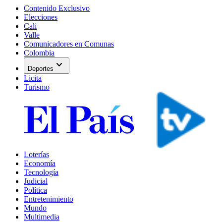
Contenido Exclusivo
Elecciones
Cali
Valle
Comunicadores en Comunas
Colombia
expand_more
Deportes
Licita
Turismo
Loterías
Economía
Tecnología
Judicial
Política
Entretenimiento
Mundo
Multimedia