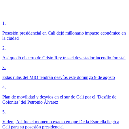
1
.
Posesión presidencial en Cali dejó millonario impacto económico en
la ciudad
2
.
Así quedó el cerro de Cristo Rey tras el devastador incendio forestal
3
.
Estas rutas del MIO tendrán desvíos este domingo 9 de agosto
4
.
Plan de movilidad y desvíos en el sur de Cali por el ‘Desfile de
Colonias’ del Petronio Álvarez
5
.
Video | Así fue el momento exacto en que De la Espriella llegó a
Cali para su posesión presidencial