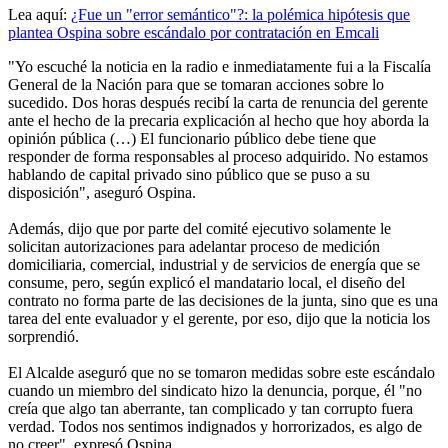
Lea aquí:
¿Fue un "error semántico"?: la polémica hipótesis que
plantea Ospina sobre escándalo por contratación en Emcali
"Yo escuché la noticia en la radio e inmediatamente fui a la Fiscalía
General de la Nación para que se tomaran acciones sobre lo
sucedido. Dos horas después recibí la carta de renuncia del gerente
ante el hecho de la precaria explicación al hecho que hoy aborda la
opinión pública (…) El funcionario público debe tiene que
responder de forma responsables al proceso adquirido. No estamos
hablando de capital privado sino público que se puso a su
disposición", aseguró Ospina.
Además, dijo que por parte del comité ejecutivo solamente le
solicitan autorizaciones para adelantar proceso de medición
domiciliaria, comercial, industrial y de servicios de energía que se
consume, pero, según explicó el mandatario local, el diseño del
contrato no forma parte de las decisiones de la junta, sino que es una
tarea del ente evaluador y el gerente, por eso, dijo que la noticia los
sorprendió.
El Alcalde aseguró que no se tomaron medidas sobre este escándalo
cuando un miembro del sindicato hizo la denuncia, porque, él "no
creía que algo tan aberrante, tan complicado y tan corrupto fuera
verdad. Todos nos sentimos indignados y horrorizados, es algo de
no creer", expresó Ospina.