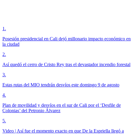
1
.
Posesión presidencial en Cali dejó millonario impacto económico en
la ciudad
2
.
Así quedó el cerro de Cristo Rey tras el devastador incendio forestal
3
.
Estas rutas del MIO tendrán desvíos este domingo 9 de agosto
4
.
Plan de movilidad y desvíos en el sur de Cali por el ‘Desfile de
Colonias’ del Petronio Álvarez
5
.
Video | Así fue el momento exacto en que De la Espriella llegó a