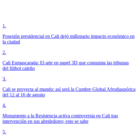
1
.
Posesión presidencial en Cali dejó millonario impacto económico en
la ciudad
2
.
Cali Enmascarada: El arte en papel 3D que conquista las tribunas
del fútbol caleño
3
.
Cali se proyecta al mundo: así será la Cumbre Global Afrodiaspórica
del 12 al 16 de agosto
4
.
Monumento a la Resistencia activa controversia en Cali tras
intervención en sus alrededores; esto se sabe
5
.