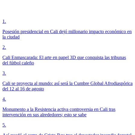
1
.
Posesión presidencial en Cali dejó millonario impacto económico en
la ciudad
2
.
Cali Enmascarada: El arte en papel 3D que conquista las tribunas
del fútbol caleño
3
.
Cali se proyecta al mundo: así será la Cumbre Global Afrodiaspórica
del 12 al 16 de agosto
4
.
Monumento a la Resistencia activa controversia en Cali tras
intervención en sus alrededores; esto se sabe
5
.