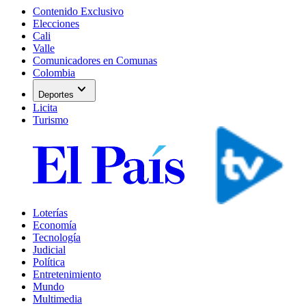
Contenido Exclusivo
Elecciones
Cali
Valle
Comunicadores en Comunas
Colombia
expand_more
Deportes
Licita
Turismo
Loterías
Economía
Tecnología
Judicial
Política
Entretenimiento
Mundo
Multimedia