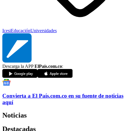
Icesi
Educación
Universidades
Descarga la APP
ElPaís.com.co
:
Convierta a
El País
.com.co
en su fuente de noticias
aquí
Noticias
Destacadas