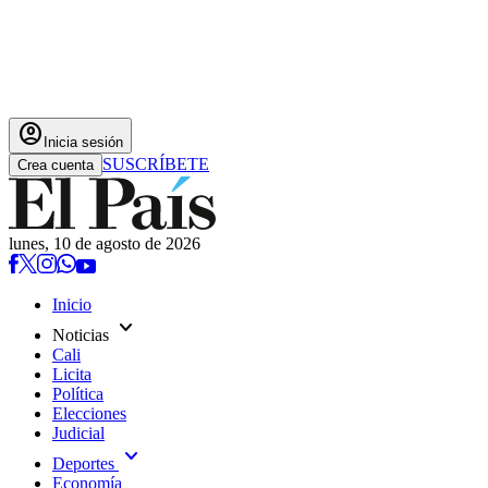
account_circle
Inicia sesión
SUSCRÍBETE
Crea cuenta
lunes, 10 de agosto de 2026
Inicio
expand_more
Noticias
Cali
Licita
Política
Elecciones
Judicial
expand_more
Deportes
Economía