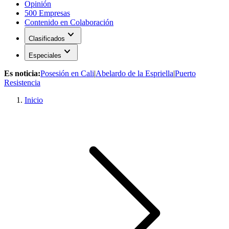
Opinión
500 Empresas
Contenido en Colaboración
expand_more
Clasificados
expand_more
Especiales
Es noticia:
Posesión en Cali
|
Abelardo de la Espriella
|
Puerto
Resistencia
Inicio