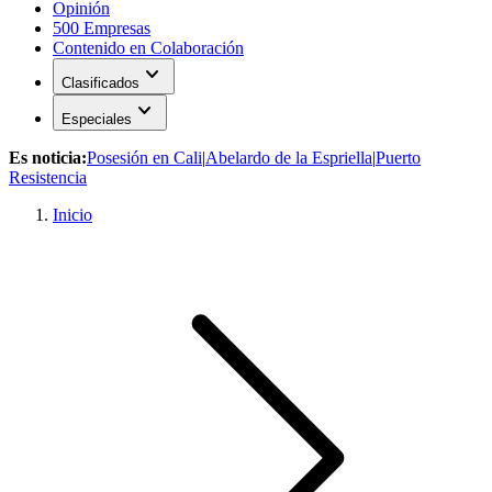
Opinión
500 Empresas
Contenido en Colaboración
expand_more
Clasificados
expand_more
Especiales
Es noticia:
Posesión en Cali
|
Abelardo de la Espriella
|
Puerto
Resistencia
Inicio