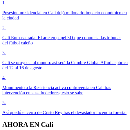
1
.
Posesión presidencial en Cali dejó millonario impacto económico en
la ciudad
2
.
Cali Enmascarada: El arte en papel 3D que conquista las tribunas
del fútbol caleño
3
.
Cali se proyecta al mundo: así será la Cumbre Global Afrodiaspórica
del 12 al 16 de agosto
4
.
Monumento a la Resistencia activa controversia en Cali tras
intervención en sus alrededores; esto se sabe
5
.
Así quedó el cerro de Cristo Rey tras el devastador incendio forestal
AHORA EN
Cali