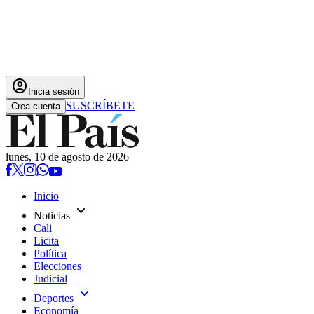
account_circle
Inicia sesión
SUSCRÍBETE
Crea cuenta
lunes, 10 de agosto de 2026
Inicio
expand_more
Noticias
Cali
Licita
Política
Elecciones
Judicial
expand_more
Deportes
Economía