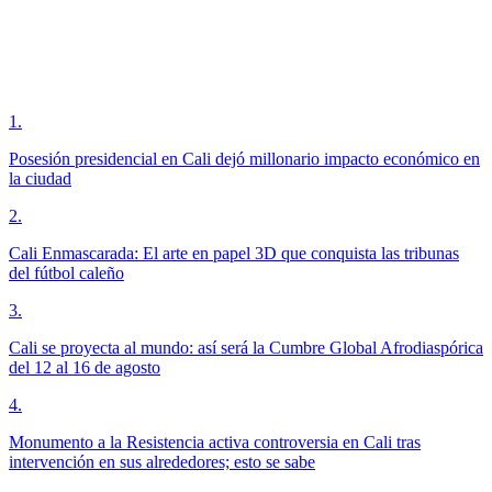
1
.
Posesión presidencial en Cali dejó millonario impacto económico en
la ciudad
2
.
Cali Enmascarada: El arte en papel 3D que conquista las tribunas
del fútbol caleño
3
.
Cali se proyecta al mundo: así será la Cumbre Global Afrodiaspórica
del 12 al 16 de agosto
4
.
Monumento a la Resistencia activa controversia en Cali tras
intervención en sus alrededores; esto se sabe