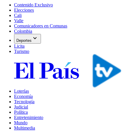
Contenido Exclusivo
Elecciones
Cali
Valle
Comunicadores en Comunas
Colombia
expand_more
Deportes
Licita
Turismo
Loterías
Economía
Tecnología
Judicial
Política
Entretenimiento
Mundo
Multimedia