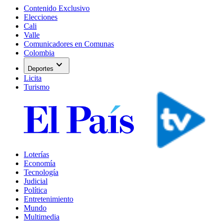
Contenido Exclusivo
Elecciones
Cali
Valle
Comunicadores en Comunas
Colombia
expand_more
Deportes
Licita
Turismo
Loterías
Economía
Tecnología
Judicial
Política
Entretenimiento
Mundo
Multimedia