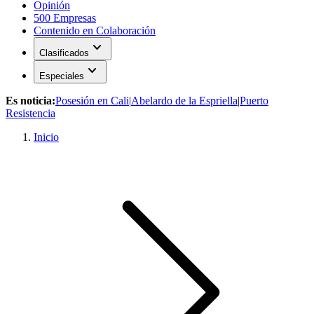
Opinión
500 Empresas
Contenido en Colaboración
expand_more
Clasificados
expand_more
Especiales
Es noticia:
Posesión en Cali
|
Abelardo de la Espriella
|
Puerto
Resistencia
Inicio