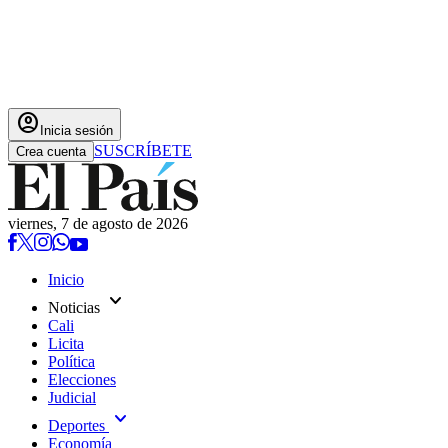
account_circle
Inicia sesión
SUSCRÍBETE
Crea cuenta
viernes, 7 de agosto de 2026
Inicio
expand_more
Noticias
Cali
Licita
Política
Elecciones
Judicial
expand_more
Deportes
Economía