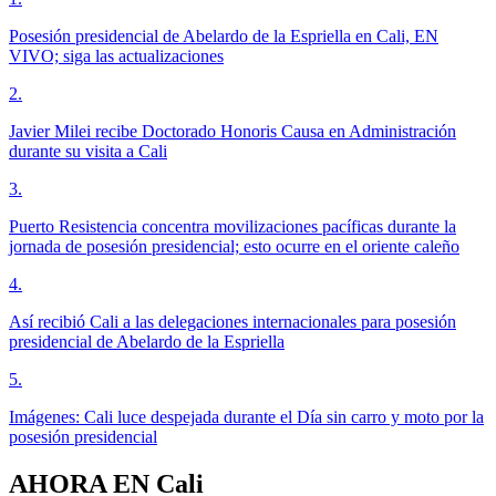
Posesión presidencial de Abelardo de la Espriella en Cali, EN
VIVO; siga las actualizaciones
2
.
Javier Milei recibe Doctorado Honoris Causa en Administración
durante su visita a Cali
3
.
Puerto Resistencia concentra movilizaciones pacíficas durante la
jornada de posesión presidencial; esto ocurre en el oriente caleño
4
.
Así recibió Cali a las delegaciones internacionales para posesión
presidencial de Abelardo de la Espriella
5
.
Imágenes: Cali luce despejada durante el Día sin carro y moto por la
posesión presidencial
AHORA EN
Cali