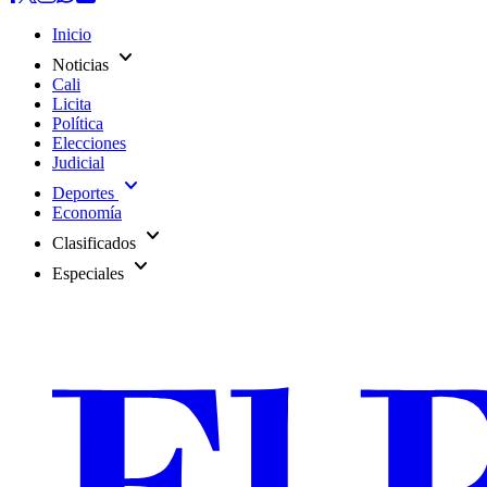
Inicio
expand_more
Noticias
Cali
Licita
Política
Elecciones
Judicial
expand_more
Deportes
Economía
expand_more
Clasificados
expand_more
Especiales