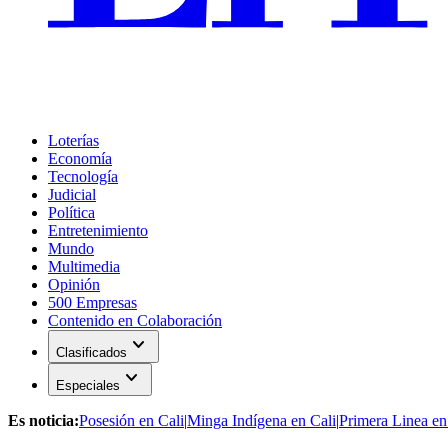
Loterías
Economía
Tecnología
Judicial
Política
Entretenimiento
Mundo
Multimedia
Opinión
500 Empresas
Contenido en Colaboración
expand_more
Clasificados
expand_more
Especiales
Es noticia:
Posesión en Cali
|
Minga Indígena en Cali
|
Primera Linea en