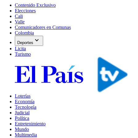
Contenido Exclusivo
Elecciones
Cali
Valle
Comunicadores en Comunas
Colombia
expand_more
Deportes
Licita
Turismo
Loterías
Economía
Tecnología
Judicial
Política
Entretenimiento
Mundo
Multimedia