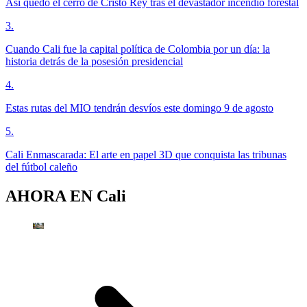
Así quedó el cerro de Cristo Rey tras el devastador incendio forestal
3
.
Cuando Cali fue la capital política de Colombia por un día: la
historia detrás de la posesión presidencial
4
.
Estas rutas del MIO tendrán desvíos este domingo 9 de agosto
5
.
Cali Enmascarada: El arte en papel 3D que conquista las tribunas
del fútbol caleño
AHORA EN
Cali