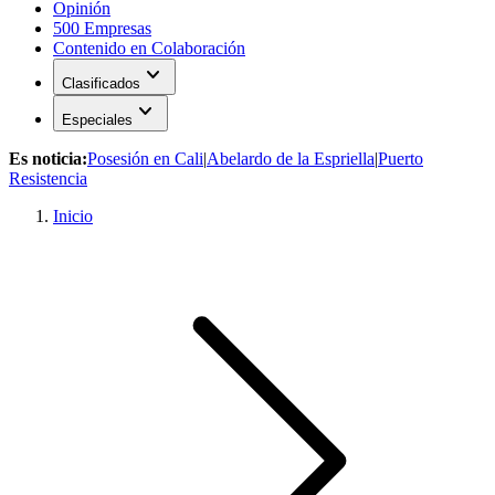
Opinión
500 Empresas
Contenido en Colaboración
expand_more
Clasificados
expand_more
Especiales
Es noticia:
Posesión en Cali
|
Abelardo de la Espriella
|
Puerto
Resistencia
Inicio