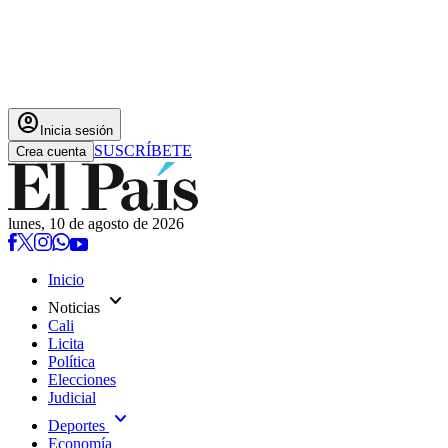
account_circle
Inicia sesión
SUSCRÍBETE
Crea cuenta
lunes, 10 de agosto de 2026
Inicio
expand_more
Noticias
Cali
Licita
Política
Elecciones
Judicial
expand_more
Deportes
Economía