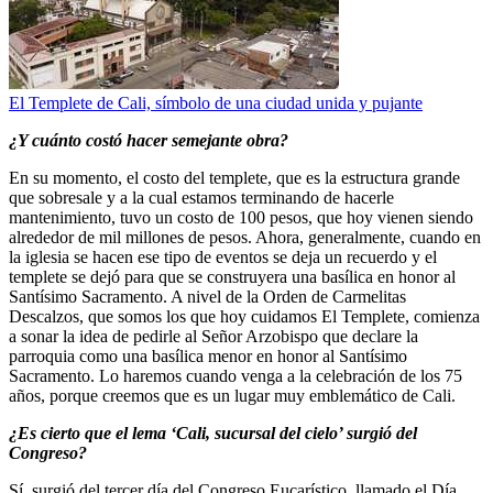
El Templete de Cali, símbolo de una ciudad unida y pujante
¿Y cuánto costó hacer semejante obra?
En su momento, el costo del templete, que es la estructura grande
que sobresale y a la cual estamos terminando de hacerle
mantenimiento, tuvo un costo de 100 pesos, que hoy vienen siendo
alrededor de mil millones de pesos. Ahora, generalmente, cuando en
la iglesia se hacen ese tipo de eventos se deja un recuerdo y el
templete se dejó para que se construyera una basílica en honor al
Santísimo Sacramento. A nivel de la Orden de Carmelitas
Descalzos, que somos los que hoy cuidamos El Templete, comienza
a sonar la idea de pedirle al Señor Arzobispo que declare la
parroquia como una basílica menor en honor al Santísimo
Sacramento. Lo haremos cuando venga a la celebración de los 75
años, porque creemos que es un lugar muy emblemático de Cali.
¿Es cierto que el lema ‘Cali, sucursal del cielo’ surgió del
Congreso?
Sí, surgió del tercer día del Congreso Eucarístico, llamado el Día