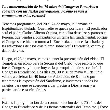
La conmemoración de los 75 años del Congreso Eucarístico
coincide con las fiestas parroquiales. ¿Cómo se van a
conmemorar estos eventos?
Tenemos programada, del 20 al 24 de mayo, la Semana de
Espiritualidad titulada ‘Que nadie se quede por fuera’. El predicador
será el padre Carlos Alberto Ospina, carmelita descalzo y párroco en
Pereira, que vendrá a compartirnos un tema tan fundamental, porque
el Congreso se hizo en torno a la Eucaristía, entonces las charlas y
las reflexiones de esos días fueron sobre Jesús Eucaristía, centro y
dador de vida.
Luego, el 28 de mayo, vamos a tener la presentación del vídeo ‘El
Templete, un ícono para la Sucursal del Cielo’, que recoge lo que
fue el Congreso y lo que hoy es la parroquia donde se celebró el
Congreso Eucarístico. Los días 29, 30 y 31 de mayo y 1 de junio
vamos a celebrar las 40 horas de Adoración: de 8 am a 6 pm
tendremos la exposición del Santísimo, e invitamos a todos los
caleños para que se acerquen a dar gracias a Dios, a orar y a
participar de esta efemérides.
Esta es la programación de la conmemoración de los 75 años del
Congreso Eucarístico y de las fiestas patronales del Templete.
| Foto: