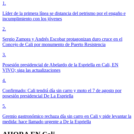
1
.
Líder de la primera línea se distancia del petrismo por el engaño e
incumplimiento con los jóvenes
2
.
Sergio Zamora y Andrés Escobar protagonizan duro cruce en el
Concejo de Cali por monumento de Puerto Resistencia
3
.
Posesión presidencial de Abelardo de la Espriella en Cali, EN
VIVO; siga las actualizaciones
4
.
Confirmado: Cali tendrá día sin carro y moto el 7 de agosto por
posesión presidencial De La Espriella
5
.
Gremio gastronómico rechaza día sin carro en Cali y pide levantar la
medida: hace llamado urgente a De la Espriella