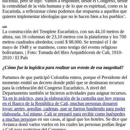
nacional, pero se dijo: ‘vamos a responder, desde el Congreso, desde
la centralidad de la vida humana y de lo que es espiritual, como es la
Eucaristía, a reflexionar cómo podemos dar respuesta a aquellos que
quieren implementar ideologías que no le hacen bien a los pueblos’.
La construcción del Templete Eucarístico, con sus 44,10 metros de
altura, sus 16 columnas de 23,10 metros con la plataforma y los 700
metros cuadrados alrededor, costó $ 98.000. Se terminó el 1 de
mayo de 1948 y se mantiene, como testigo del evento religioso
bolivariano.
| Foto:
Tomada del libro Arquidiócesis de Cali, 1910-
2010 / El País
¿Cómo fue la logística para realizar un evento de esa magnitud?
Partamos de que participó Colombia entera, porque el Presidente del
momento emitió un decreto donde pidió que se destinaran recursos
para la celebración del Congreso Eucarístico. A nivel del
Departamento también se hicieron actividades para asignar recursos.
Ya en lo práctico, para la elaboración de la custodia que hoy reposa
en el Banco de la República de Cali, muchas personas donaron
joyas: aretes, argollas, cadenas, que se fueron fundiendo para poder
elaborarla. Así mismo, Cali se preparó para recibir como huéspedes
a muchas person
as en sus casas, al igual que los hoteles. Se dice que
Avianca donó varios vuelos en los cuales las personas podían llegar
a Cali para participar del Congreso.