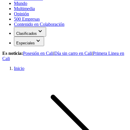
Mundo
Multimedia
Opinión
500 Empresas
Contenido en Colaboración
expand_more
Clasificados
expand_more
Especiales
Es noticia:
Posesión en Cali
|
Día sin carro en Cali
|
Primera Linea en
Cali
Inicio