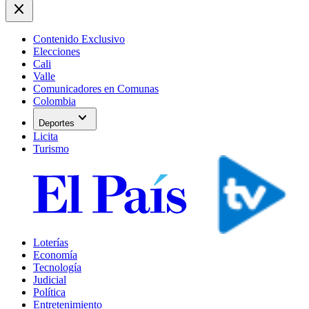
close
Contenido Exclusivo
Elecciones
Cali
Valle
Comunicadores en Comunas
Colombia
expand_more
Deportes
Licita
Turismo
Loterías
Economía
Tecnología
Judicial
Política
Entretenimiento