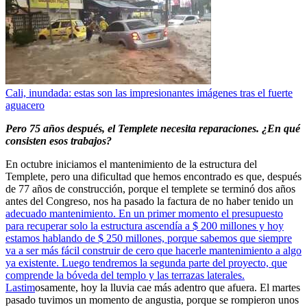
Cali, inundada: estas son las impresionantes imágenes tras el fuerte
aguacero
Pero 75 años después, el Templete necesita reparaciones. ¿En qué
consisten esos trabajos?
En octubre iniciamos el mantenimiento de la estructura del
Templete, pero una dificultad que hemos encontrado es que, después
de 77 años de construcción, porque el templete se terminó dos años
antes del Congreso, nos ha pasado la factura de no haber tenido un
adecuado mantenimiento. En un primer momento el presupuesto
para recuperar solo la estructura ascendía a $ 200 millones y hoy
estamos hablando de $ 250 millones, porque sabemos que siempre
va a ser más fácil construir de cero que hacerle mantenimiento a algo
ya existente. Luego tendremos la segunda parte del proyecto, que
comprende la bóveda del templo y las terrazas laterales.
Lastim
osamente, hoy la lluvia cae más adentro que afuera. El martes
pasado tuvimos un momento de angustia, porque se rompieron unos