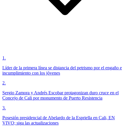
1
.
Líder de la primera línea se distancia del petrismo por el engaño e
incumplimiento con los jóvenes
2
.
Sergio Zamora y Andrés Escobar protagonizan duro cruce en el
Concejo de Cali por monumento de Puerto Resistencia
3
.
Posesión presidencial de Abelardo de la Espriella en Cali, EN
VIVO; siga las actualizaciones