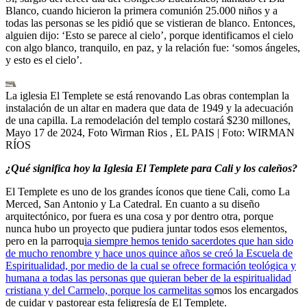
Blanco, cuando hicieron la primera comunión 25.000 niños y a
todas las personas se les pidió que se vistieran de blanco. Entonces,
alguien dijo: ‘Esto se parece al cielo’, porque identificamos el cielo
con algo blanco, tranquilo, en paz, y la relación fue: ‘somos ángeles,
y esto es el cielo’.
La iglesia El Templete se está renovando Las obras contemplan la
instalación de un altar en madera que data de 1949 y la adecuación
de una capilla. La remodelación del templo costará $230 millones,
Mayo 17 de 2024, Foto Wirman Rios , EL PAIS
| Foto:
WIRMAN
RÍOS
¿Qué significa hoy la Iglesia El Templete para Cali y los caleños?
El Templete es uno de los grandes íconos que tiene Cali, como La
Merced, San Antonio y La Catedral. En cuanto a su diseño
arquitectónico, por fuera es una cosa y por dentro otra, porque
nunca hubo un proyecto que pudiera juntar todos esos elementos,
pero en la parroqu
ia siempre hemos tenido sacerdotes que han sido
de mucho renombre y hace unos quince años se creó la Escuela de
Espiritualidad, por medio de la cual se ofrece formación teológica y
humana a todas las personas que quieran beber de la espiritualidad
cristiana y del Carmelo, porque los carmelitas so
mos los encargados
de cuidar y pastorear esta feligresía de El Templete.