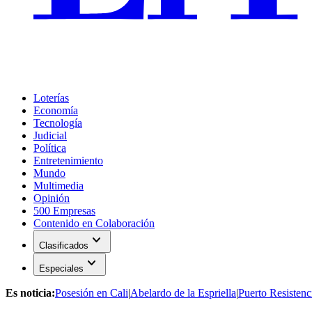
Loterías
Economía
Tecnología
Judicial
Política
Entretenimiento
Mundo
Multimedia
Opinión
500 Empresas
Contenido en Colaboración
expand_more
Clasificados
expand_more
Especiales
Es noticia:
Posesión en Cali
|
Abelardo de la Espriella
|
Puerto Resistenc