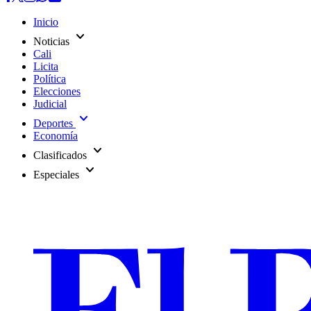
Inicio
expand_more
Noticias
Cali
Licita
Política
Elecciones
Judicial
expand_more
Deportes
Economía
expand_more
Clasificados
expand_more
Especiales