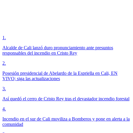
1
.
Alcalde de Cali lanzó duro pronunciamiento ante presuntos
responsables del incendio en Cristo Rey
2
.
Posesión presidencial de Abelardo de la Espriella en Cali, EN
VIVO; siga las actualizaciones
3
.
Así quedó el cerro de Cristo Rey tras el devastador incendio forestal
4
.
Incendio en el sur de Cali moviliza a Bomberos y pone en alerta a la
comunidad