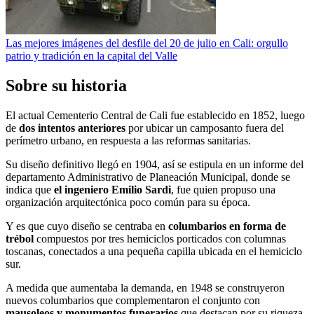
Las mejores imágenes del desfile del 20 de julio en Cali: orgullo
patrio y tradición en la capital del Valle
Sobre su historia
El actual Cementerio Central de Cali fue establecido en 1852, luego
de
dos intentos anteriores
por ubicar un camposanto fuera del
perímetro urbano, en respuesta a las reformas sanitarias.
Su diseño definitivo llegó en 1904, así se estipula en un informe del
departamento Administrativo de Planeación Municipal, donde se
indica que
el ingeniero Emilio Sardi
, fue quien propuso una
organización arquitectónica poco común para su época.
Y es que cuyo diseño se centraba en
columbarios en forma de
trébol
compuestos por tres hemiciclos porticados con columnas
toscanas, conectados a una pequeña capilla ubicada en el hemiciclo
sur.
A medida que aumentaba la demanda, en 1948 se construyeron
nuevos columbarios que complementaron el conjunto con
mausoleos y monumentos funerarios
que destacan por su riqueza