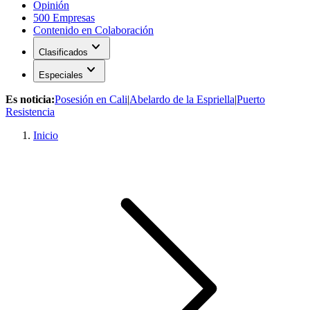
Opinión
500 Empresas
Contenido en Colaboración
expand_more
Clasificados
expand_more
Especiales
Es noticia:
Posesión en Cali
|
Abelardo de la Espriella
|
Puerto
Resistencia
Inicio