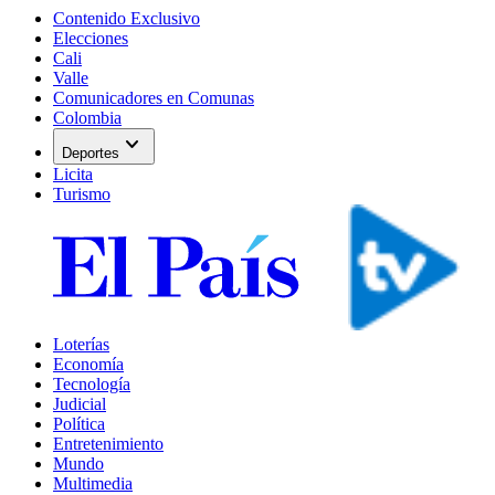
Contenido Exclusivo
Elecciones
Cali
Valle
Comunicadores en Comunas
Colombia
expand_more
Deportes
Licita
Turismo
Loterías
Economía
Tecnología
Judicial
Política
Entretenimiento
Mundo
Multimedia