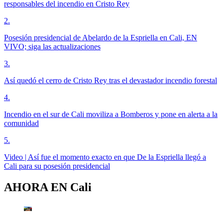
responsables del incendio en Cristo Rey
2
.
Posesión presidencial de Abelardo de la Espriella en Cali, EN
VIVO; siga las actualizaciones
3
.
Así quedó el cerro de Cristo Rey tras el devastador incendio forestal
4
.
Incendio en el sur de Cali moviliza a Bomberos y pone en alerta a la
comunidad
5
.
Video | Así fue el momento exacto en que De la Espriella llegó a
Cali para su posesión presidencial
AHORA EN
Cali