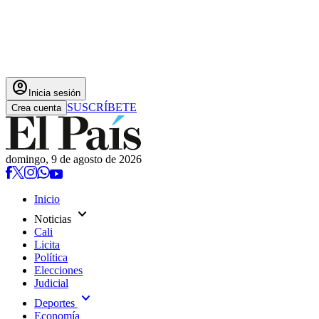
account_circle
Inicia sesión
SUSCRÍBETE
Crea cuenta
domingo, 9 de agosto de 2026
Inicio
expand_more
Noticias
Cali
Licita
Política
Elecciones
Judicial
expand_more
Deportes
Economía