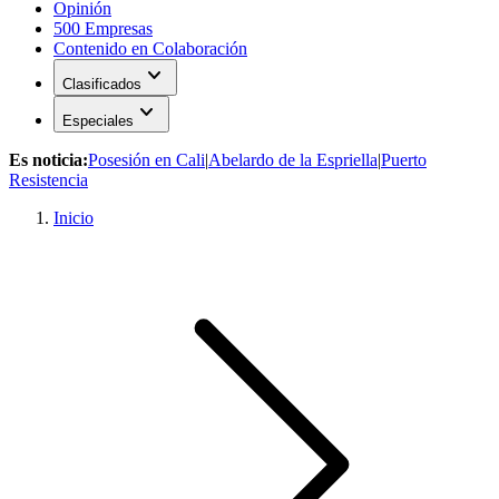
Opinión
500 Empresas
Contenido en Colaboración
expand_more
Clasificados
expand_more
Especiales
Es noticia:
Posesión en Cali
|
Abelardo de la Espriella
|
Puerto
Resistencia
Inicio