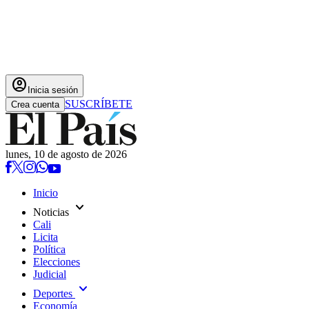
account_circle
Inicia sesión
SUSCRÍBETE
Crea cuenta
lunes, 10 de agosto de 2026
Inicio
expand_more
Noticias
Cali
Licita
Política
Elecciones
Judicial
expand_more
Deportes
Economía