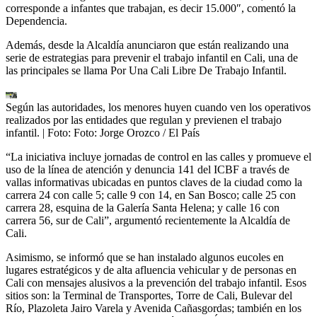
corresponde a infantes que trabajan, es decir 15.000″, comentó la
Dependencia.
Además, desde la Alcaldía anunciaron que están realizando una
serie de estrategias para prevenir el trabajo infantil en Cali, una de
las principales se llama Por Una Cali Libre De Trabajo Infantil.
Según las autoridades, los menores huyen cuando ven los operativos
realizados por las entidades que regulan y previenen el trabajo
infantil.
| Foto:
Foto: Jorge Orozco / El País
“La iniciativa incluye jornadas de control en las calles y promueve el
uso de la línea de atención y denuncia 141 del ICBF a través de
vallas informativas ubicadas en puntos claves de la ciudad como la
carrera 24 con calle 5; calle 9 con 14, en San Bosco; calle 25 con
carrera 28, esquina de la Galería Santa Helena; y calle 16 con
carrera 56, sur de Cali”, argumentó recientemente la Alcaldía de
Cali.
Asimismo, se informó que se han instalado algunos eucoles en
lugares estratégicos y de alta afluencia vehicular y de personas en
Cali con mensajes alusivos a la prevención del trabajo infantil. Esos
sitios son: la Terminal de Transportes, Torre de Cali, Bulevar del
Río, Plazoleta Jairo Varela y Avenida Cañasgordas; también en los