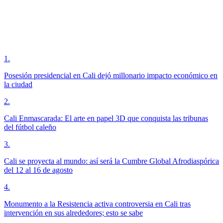
1
.
Posesión presidencial en Cali dejó millonario impacto económico en
la ciudad
2
.
Cali Enmascarada: El arte en papel 3D que conquista las tribunas
del fútbol caleño
3
.
Cali se proyecta al mundo: así será la Cumbre Global Afrodiaspórica
del 12 al 16 de agosto
4
.
Monumento a la Resistencia activa controversia en Cali tras
intervención en sus alrededores; esto se sabe