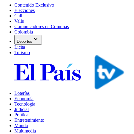
Contenido Exclusivo
Elecciones
Cali
Valle
Comunicadores en Comunas
Colombia
expand_more
Deportes
Licita
Turismo
Loterías
Economía
Tecnología
Judicial
Política
Entretenimiento
Mundo
Multimedia