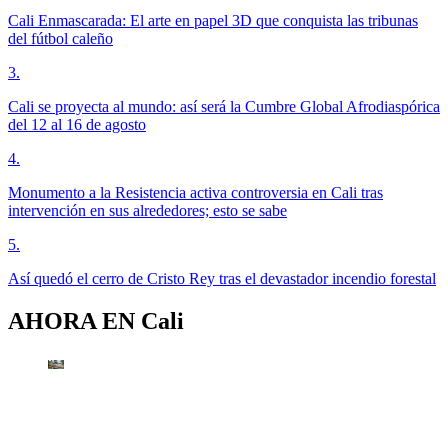
Cali Enmascarada: El arte en papel 3D que conquista las tribunas
del fútbol caleño
3
.
Cali se proyecta al mundo: así será la Cumbre Global Afrodiaspórica
del 12 al 16 de agosto
4
.
Monumento a la Resistencia activa controversia en Cali tras
intervención en sus alrededores; esto se sabe
5
.
Así quedó el cerro de Cristo Rey tras el devastador incendio forestal
AHORA EN
Cali