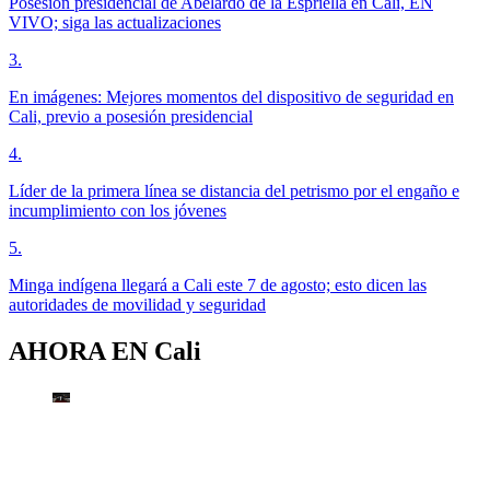
Posesión presidencial de Abelardo de la Espriella en Cali, EN
VIVO; siga las actualizaciones
3
.
En imágenes: Mejores momentos del dispositivo de seguridad en
Cali, previo a posesión presidencial
4
.
Líder de la primera línea se distancia del petrismo por el engaño e
incumplimiento con los jóvenes
5
.
Minga indígena llegará a Cali este 7 de agosto; esto dicen las
autoridades de movilidad y seguridad
AHORA EN
Cali