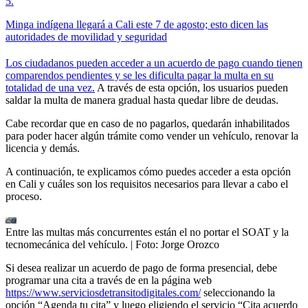
5
.
Minga indígena llegará a Cali este 7 de agosto; esto dicen las
autoridades de movilidad y seguridad
Los ciudadanos pueden acceder a un acuerdo de pago cuando tienen
comparendos pendientes y se les dificulta pagar la multa en su
totalidad de una vez.
A través de esta opción, los usuarios pueden
saldar la multa de manera gradual hasta quedar libre de deudas.
Cabe recordar que en caso de no pagarlos, quedarán inhabilitados
para poder hacer algún trámite como vender un vehículo, renovar la
licencia y demás.
A continuación, te explicamos cómo puedes acceder a esta opción
en Cali y cuáles son los requisitos necesarios para llevar a cabo el
proceso.
Entre las multas más concurrentes están el no portar el SOAT y la
tecnomecánica del vehículo.
| Foto:
Jorge Orozco
Si desea realizar un acuerdo de pago de forma presencial, debe
programar una cita a través de en la página web
https://www.serviciosdetransitodigitales.com/
seleccionando la
opción “Agenda tu cita” y luego eligiendo el servicio “Cita acuerdo