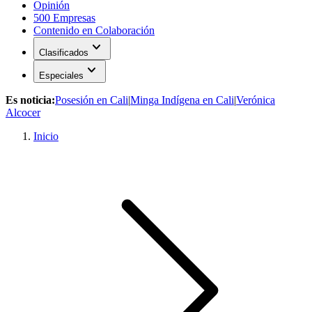
Opinión
500 Empresas
Contenido en Colaboración
expand_more
Clasificados
expand_more
Especiales
Es noticia:
Posesión en Cali
|
Minga Indígena en Cali
|
Verónica
Alcocer
Inicio