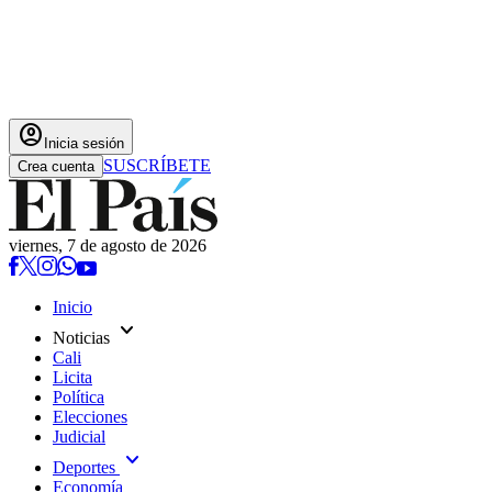
account_circle
Inicia sesión
SUSCRÍBETE
Crea cuenta
viernes, 7 de agosto de 2026
Inicio
expand_more
Noticias
Cali
Licita
Política
Elecciones
Judicial
expand_more
Deportes
Economía