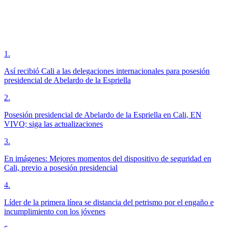
1
.
Así recibió Cali a las delegaciones internacionales para posesión
presidencial de Abelardo de la Espriella
2
.
Posesión presidencial de Abelardo de la Espriella en Cali, EN
VIVO; siga las actualizaciones
3
.
En imágenes: Mejores momentos del dispositivo de seguridad en
Cali, previo a posesión presidencial
4
.
Líder de la primera línea se distancia del petrismo por el engaño e
incumplimiento con los jóvenes