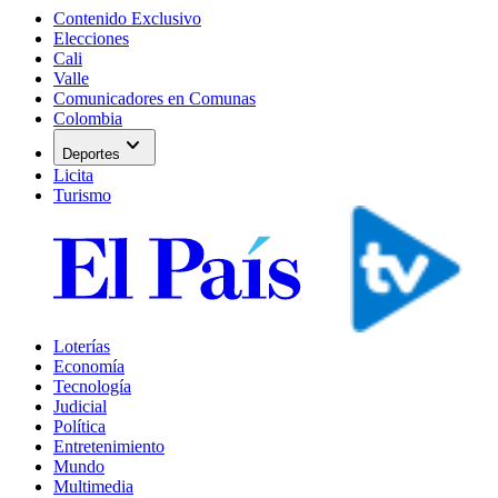
Contenido Exclusivo
Elecciones
Cali
Valle
Comunicadores en Comunas
Colombia
expand_more
Deportes
Licita
Turismo
Loterías
Economía
Tecnología
Judicial
Política
Entretenimiento
Mundo
Multimedia