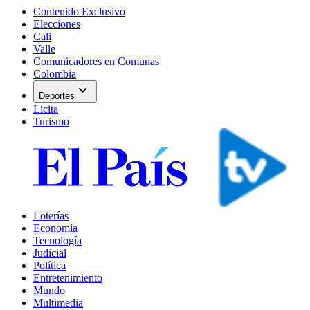
Contenido Exclusivo
Elecciones
Cali
Valle
Comunicadores en Comunas
Colombia
expand_more
Deportes
Licita
Turismo
Loterías
Economía
Tecnología
Judicial
Política
Entretenimiento
Mundo
Multimedia