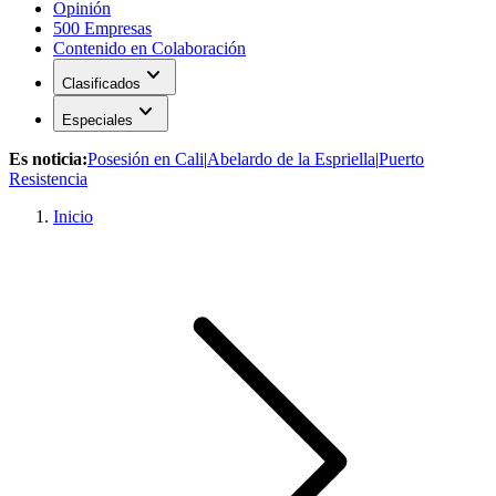
Opinión
500 Empresas
Contenido en Colaboración
expand_more
Clasificados
expand_more
Especiales
Es noticia:
Posesión en Cali
|
Abelardo de la Espriella
|
Puerto
Resistencia
Inicio