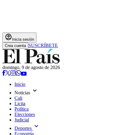
account_circle
Inicia sesión
SUSCRÍBETE
Crea cuenta
domingo, 9 de agosto de 2026
Inicio
expand_more
Noticias
Cali
Licita
Política
Elecciones
Judicial
expand_more
Deportes
Economía