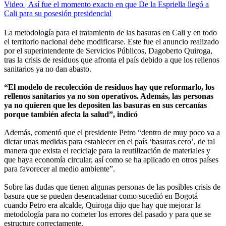
Video | Así fue el momento exacto en que De la Espriella llegó a
Cali para su posesión presidencial
La metodología para el tratamiento de las basuras en Cali y en todo
el territorio nacional debe modificarse. Este fue el anuncio realizado
por el superintendente de Servicios Públicos, Dagoberto Quiroga,
tras la crisis de residuos que afronta el país debido a que los rellenos
sanitarios ya no dan abasto.
“El modelo de recolección de residuos hay que reformarlo, los
rellenos sanitarios ya no son operativos. Además, las personas
ya no quieren que les depositen las basuras en sus cercanías
porque también afecta la salud”, indicó
Además, comentó que el presidente Petro “dentro de muy poco va a
dictar unas medidas para establecer en el país ‘basuras cero’, de tal
manera que exista el reciclaje para la reutilización de materiales y
que haya economía circular, así como se ha aplicado en otros países
para favorecer al medio ambiente”.
Sobre las dudas que tienen algunas personas de las posibles crisis de
basura que se pueden desencadenar como sucedió en Bogotá
cuando Petro era alcalde, Quiroga dijo que hay que mejorar la
metodología para no cometer los errores del pasado y para que se
estructure correctamente.