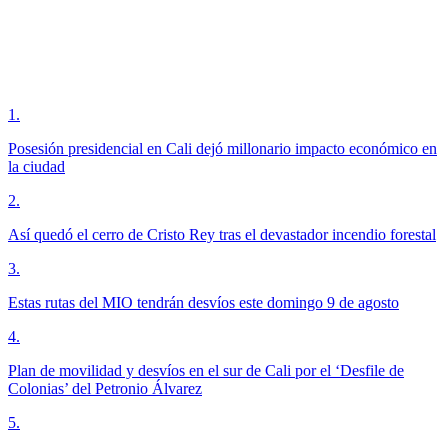
1
.
Posesión presidencial en Cali dejó millonario impacto económico en
la ciudad
2
.
Así quedó el cerro de Cristo Rey tras el devastador incendio forestal
3
.
Estas rutas del MIO tendrán desvíos este domingo 9 de agosto
4
.
Plan de movilidad y desvíos en el sur de Cali por el ‘Desfile de
Colonias’ del Petronio Álvarez
5
.