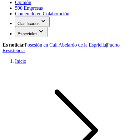
Opinión
500 Empresas
Contenido en Colaboración
expand_more
Clasificados
expand_more
Especiales
Es noticia:
Posesión en Cali
|
Abelardo de la Espriella
|
Puerto
Resistencia
Inicio