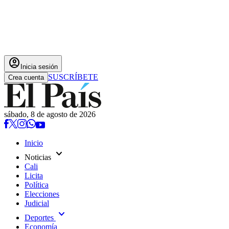
account_circle
Inicia sesión
SUSCRÍBETE
Crea cuenta
sábado, 8 de agosto de 2026
Inicio
expand_more
Noticias
Cali
Licita
Política
Elecciones
Judicial
expand_more
Deportes
Economía