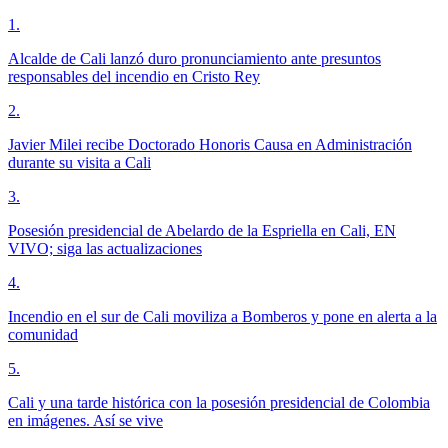
1
.
Alcalde de Cali lanzó duro pronunciamiento ante presuntos
responsables del incendio en Cristo Rey
2
.
Javier Milei recibe Doctorado Honoris Causa en Administración
durante su visita a Cali
3
.
Posesión presidencial de Abelardo de la Espriella en Cali, EN
VIVO; siga las actualizaciones
4
.
Incendio en el sur de Cali moviliza a Bomberos y pone en alerta a la
comunidad
5
.
Cali y una tarde histórica con la posesión presidencial de Colombia
en imágenes. Así se vive