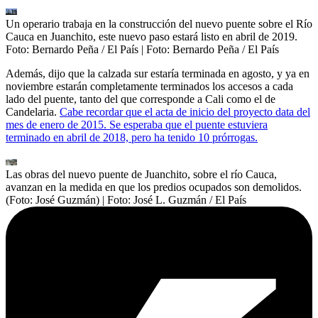
Un operario trabaja en la construcción del nuevo puente sobre el Río
Cauca en Juanchito, este nuevo paso estará listo en abril de 2019.
Foto: Bernardo Peña / El País
| Foto:
Bernardo Peña / El País
Además, dijo que la calzada sur estaría terminada en agosto, y ya en
noviembre estarán completamente terminados los accesos a cada
lado del puente, tanto del que corresponde a Cali como el de
Candelaria.
Cabe recordar que el acta de inicio del proyecto data del
mes de enero de 2015. Se esperaba que el puente estuviera
terminado en abril de 2018, pero ha tenido 10 prórrogas.
Las obras del nuevo puente de Juanchito, sobre el río Cauca,
avanzan en la medida en que los predios ocupados son demolidos.
(Foto: José Guzmán)
| Foto:
José L. Guzmán / El País