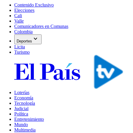
Contenido Exclusivo
Elecciones
Cali
Valle
Comunicadores en Comunas
Colombia
expand_more
Deportes
Licita
Turismo
Loterías
Economía
Tecnología
Judicial
Política
Entretenimiento
Mundo
Multimedia