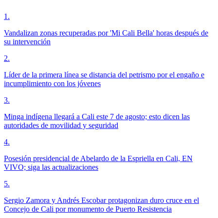
1
.
Vandalizan zonas recuperadas por 'Mi Cali Bella' horas después de
su intervención
2
.
Líder de la primera línea se distancia del petrismo por el engaño e
incumplimiento con los jóvenes
3
.
Minga indígena llegará a Cali este 7 de agosto; esto dicen las
autoridades de movilidad y seguridad
4
.
Posesión presidencial de Abelardo de la Espriella en Cali, EN
VIVO; siga las actualizaciones
5
.
Sergio Zamora y Andrés Escobar protagonizan duro cruce en el
Concejo de Cali por monumento de Puerto Resistencia