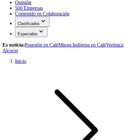
Opinión
500 Empresas
Contenido en Colaboración
expand_more
Clasificados
expand_more
Especiales
Es noticia:
Posesión en Cali
|
Minga Indígena en Cali
|
Verónica
Alcocer
Inicio