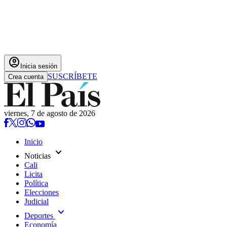
account_circle
Inicia sesión
SUSCRÍBETE
Crea cuenta
viernes, 7 de agosto de 2026
Inicio
expand_more
Noticias
Cali
Licita
Política
Elecciones
Judicial
expand_more
Deportes
Economía