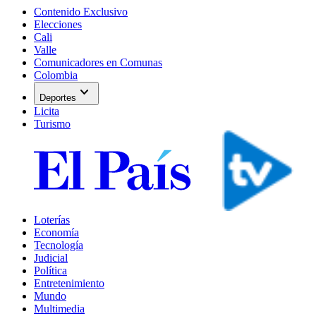
Contenido Exclusivo
Elecciones
Cali
Valle
Comunicadores en Comunas
Colombia
expand_more
Deportes
Licita
Turismo
Loterías
Economía
Tecnología
Judicial
Política
Entretenimiento
Mundo
Multimedia