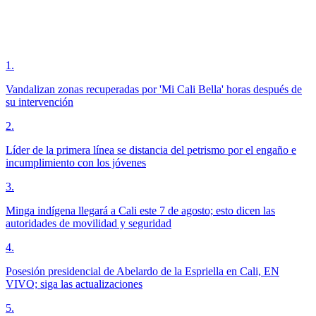
1
.
Vandalizan zonas recuperadas por 'Mi Cali Bella' horas después de
su intervención
2
.
Líder de la primera línea se distancia del petrismo por el engaño e
incumplimiento con los jóvenes
3
.
Minga indígena llegará a Cali este 7 de agosto; esto dicen las
autoridades de movilidad y seguridad
4
.
Posesión presidencial de Abelardo de la Espriella en Cali, EN
VIVO; siga las actualizaciones
5
.