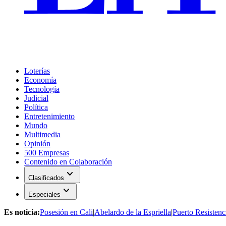
Loterías
Economía
Tecnología
Judicial
Política
Entretenimiento
Mundo
Multimedia
Opinión
500 Empresas
Contenido en Colaboración
expand_more
Clasificados
expand_more
Especiales
Es noticia:
Posesión en Cali
|
Abelardo de la Espriella
|
Puerto Resistenc