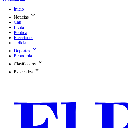
Inicio
expand_more
Noticias
Cali
Licita
Política
Elecciones
Judicial
expand_more
Deportes
Economía
expand_more
Clasificados
expand_more
Especiales