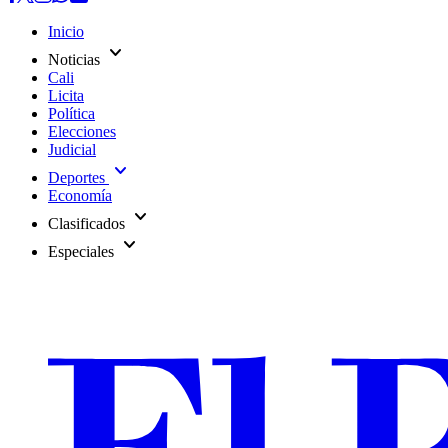
Inicio
expand_more
Noticias
Cali
Licita
Política
Elecciones
Judicial
expand_more
Deportes
Economía
expand_more
Clasificados
expand_more
Especiales