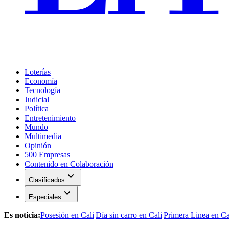
Loterías
Economía
Tecnología
Judicial
Política
Entretenimiento
Mundo
Multimedia
Opinión
500 Empresas
Contenido en Colaboración
expand_more
Clasificados
expand_more
Especiales
Es noticia:
Posesión en Cali
|
Día sin carro en Cali
|
Primera Linea en Ca