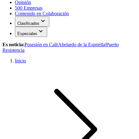
Opinión
500 Empresas
Contenido en Colaboración
expand_more
Clasificados
expand_more
Especiales
Es noticia:
Posesión en Cali
|
Abelardo de la Espriella
|
Puerto
Resistencia
Inicio