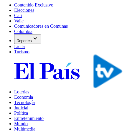
Contenido Exclusivo
Elecciones
Cali
Valle
Comunicadores en Comunas
Colombia
expand_more
Deportes
Licita
Turismo
Loterías
Economía
Tecnología
Judicial
Política
Entretenimiento
Mundo
Multimedia