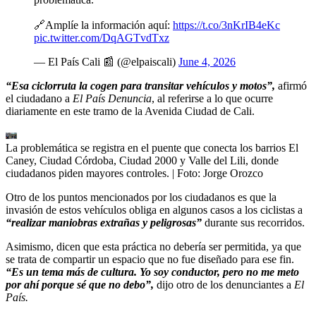
🔗Amplíe la información aquí:
https://t.co/3nKrIB4eKc
pic.twitter.com/DqAGTvdTxz
— El País Cali 📰 (@elpaiscali)
June 4, 2026
“Esa ciclorruta la cogen para transitar vehículos y motos”,
afirmó
el ciudadano a
El País Denuncia
, al referirse a lo que ocurre
diariamente en este tramo de la Avenida Ciudad de Cali.
La problemática se registra en el puente que conecta los barrios El
Caney, Ciudad Córdoba, Ciudad 2000 y Valle del Lili, donde
ciudadanos piden mayores controles.
| Foto:
Jorge Orozco
Otro de los puntos mencionados por los ciudadanos es que la
invasión de estos vehículos obliga en algunos casos a los ciclistas a
“realizar maniobras extrañas y peligrosas”
durante sus recorridos.
Asimismo, dicen que esta práctica no debería ser permitida, ya que
se trata de compartir un espacio que no fue diseñado para ese fin.
“Es un tema más de cultura. Yo soy conductor, pero no me meto
por ahí porque sé que no debo”,
dijo otro de los denunciantes a
El
País.