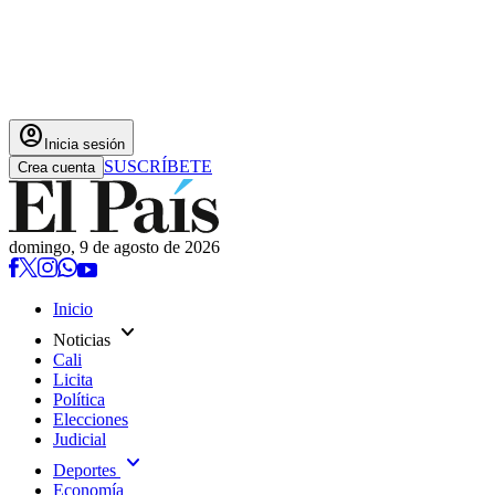
account_circle
Inicia sesión
SUSCRÍBETE
Crea cuenta
domingo, 9 de agosto de 2026
Inicio
expand_more
Noticias
Cali
Licita
Política
Elecciones
Judicial
expand_more
Deportes
Economía