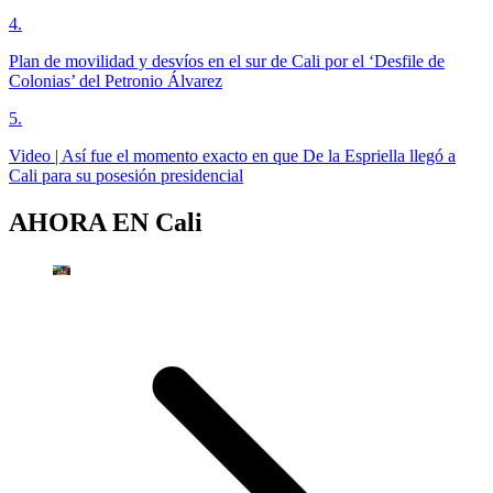
4
.
Plan de movilidad y desvíos en el sur de Cali por el ‘Desfile de
Colonias’ del Petronio Álvarez
5
.
Video | Así fue el momento exacto en que De la Espriella llegó a
Cali para su posesión presidencial
AHORA EN
Cali