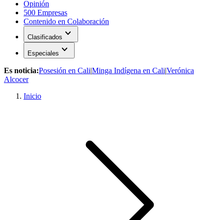
Opinión
500 Empresas
Contenido en Colaboración
expand_more
Clasificados
expand_more
Especiales
Es noticia:
Posesión en Cali
|
Minga Indígena en Cali
|
Verónica
Alcocer
Inicio