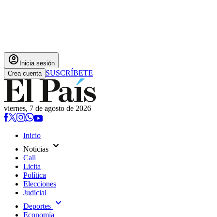
account_circle
Inicia sesión
SUSCRÍBETE
Crea cuenta
viernes, 7 de agosto de 2026
Inicio
expand_more
Noticias
Cali
Licita
Política
Elecciones
Judicial
expand_more
Deportes
Economía