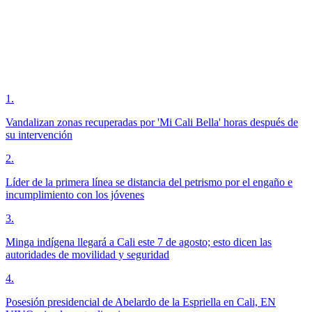
1
.
Vandalizan zonas recuperadas por 'Mi Cali Bella' horas después de
su intervención
2
.
Líder de la primera línea se distancia del petrismo por el engaño e
incumplimiento con los jóvenes
3
.
Minga indígena llegará a Cali este 7 de agosto; esto dicen las
autoridades de movilidad y seguridad
4
.
Posesión presidencial de Abelardo de la Espriella en Cali, EN