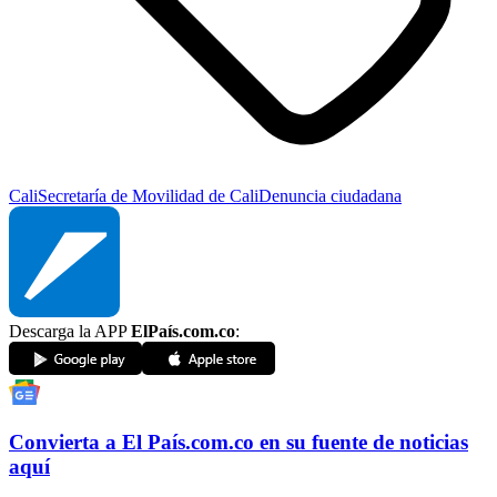
Cali
Secretaría de Movilidad de Cali
Denuncia ciudadana
Descarga la APP
ElPaís.com.co
:
Convierta a
El País
.com.co
en su fuente de noticias
aquí